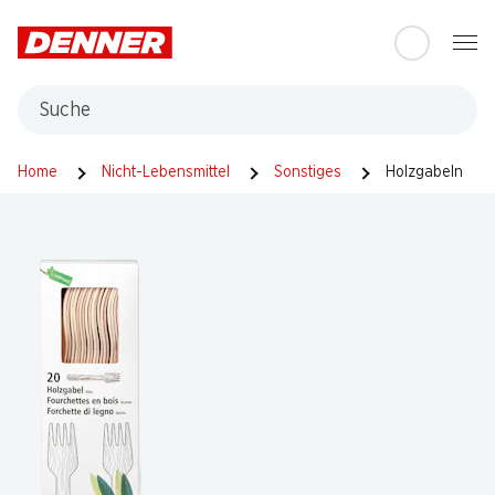
Table Of Content
Zum Hauptinhalt springen
Zum Inhaltsverzeichnis springen
Zum Hauptmenü springen
Suche
Home
Nicht-Lebensmittel
Sonstiges
Holzgabeln