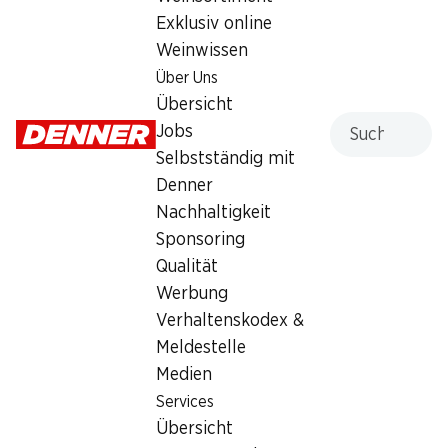
Exklusiv online
Weinwissen
Services
Filialen
Über Uns
Übersicht
Filialsuche
Übersicht
Denner Woche abonnieren
Neue Standorte
Suche
Jobs
Aktionsalarm
Selbstständig mit
Einkaufsliste
Denner
Denner App
Nachhaltigkeit
Newsletter
Sponsoring
WhatsApp
Qualität
Geschenkkarten
Werbung
Verhaltenskodex &
Über uns
Kontakt & Hilfe
Meldestelle
Übersicht
FAQ
Medien
Jobs
Kontaktformular
Services
Selbstständig mit Denner
Kundendienst
Übersicht