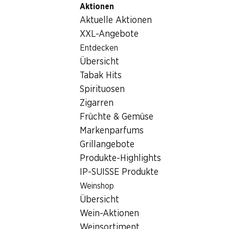
Aktionen
Table Of Content
Home
Nicht-Lebensmittel
Sonstiges
Zum Hauptinhalt springen
Zum Inhaltsverzeichnis springen
Zum Hauptmenü springen
Aktuelle Aktionen
Sonstiges
XXL-Angebote
Entdecken
Sonstiges
Hoppala, keine Produkte verfügbar mit den gewählten
Übersicht
Kriterien...
Tabak Hits
Spirituosen
Filter zurücksetzen
Zigarren
Früchte & Gemüse
Markenparfums
Grillangebote
Newsletter
Produkte-Highlights
IP-SUISSE Produkte
Bleiben Sie mit dem Denner Newsletter immer auf dem
neusten Stand. Melden Sie sich jetzt an!
Weinshop
Übersicht
E-Mail Adresse
Jetzt anmelden
Wein-Aktionen
Weinsortiment