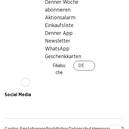
Nachhaltigkeit
Denner Woche
Lieferbedingungen
abonnieren
Sponsoring
Aktionsalarm
Qualität
Einkaufsliste
Werbung
Denner App
Verhaltenskodex &
Meldestelle
Newsletter
Medien
WhatsApp
Geschenkkarten
Denner App
Filialsu
DE
che
Social Media
facebook
instagram
youtube
linkedin
tiktok