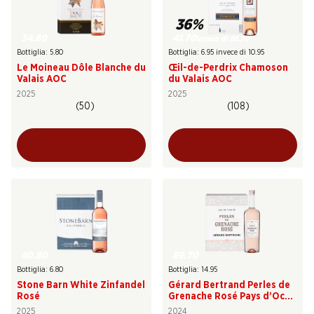
36%
34.80
41.70
invece di 65.70
Bottiglia: 5.80
Bottiglia: 6.95 invece di 10.95
Le Moineau Dôle Blanche du
Œil-de-Perdrix Chamoson
Valais AOC
du Valais AOC
2025
2025
(50)
(108)
40.80
89.70
Bottiglia: 6.80
Bottiglia: 14.95
Stone Barn White Zinfandel
Gérard Bertrand Perles de
Rosé
Grenache Rosé Pays d’Oc
IGP
2025
2024