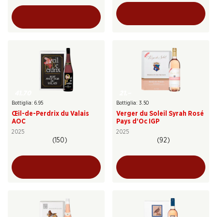
41.70
21.–
Bottiglia: 6.95
Bottiglia: 3.50
Œil-de-Perdrix du Valais
Verger du Soleil Syrah Rosé
AOC
Pays d’Oc IGP
2025
2025
(150)
(92)