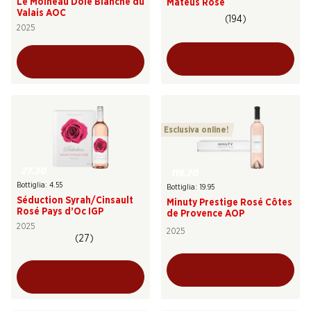
Le Moineau Dôle Blanche du
Mateus Rosé
Valais AOC
(194)
2025
Esclusiva online!
27.30
119.70
Bottiglia: 4.55
Bottiglia: 19.95
Séduction Syrah/Cinsault
Minuty Prestige Rosé Côtes
Rosé Pays d’Oc IGP
de Provence AOP
2025
2025
(27)