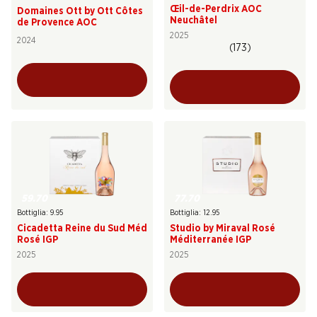
Œil-de-Perdrix AOC
Domaines Ott by Ott Côtes
Neuchâtel
de Provence AOC
2025
2024
(173)
59.70
77.70
Bottiglia: 9.95
Bottiglia: 12.95
Cicadetta Reine du Sud Méd
Studio by Miraval Rosé
Rosé IGP
Méditerranée IGP
2025
2025