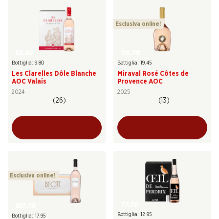
Esclusiva online!
58.80
116.70
Bottiglia: 9.80
Bottiglia: 19.45
Les Clarelles Dôle Blanche
Miraval Rosé Côtes de
AOC Valais
Provence AOC
2024
2025
(26)
(13)
Esclusiva online!
77.70
107.70
Bottiglia: 12.95
Bottiglia: 17.95