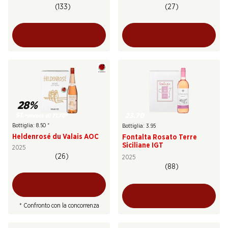
(133)
(27)
28%
51.–
23.70
invece di 71.70
*
Bottiglia: 8.50
*
Bottiglia: 3.95
Heldenrosé du Valais AOC
Fontalta Rosato Terre
Siciliane IGT
2025
(26)
2025
(88)
* Confronto con la concorrenza