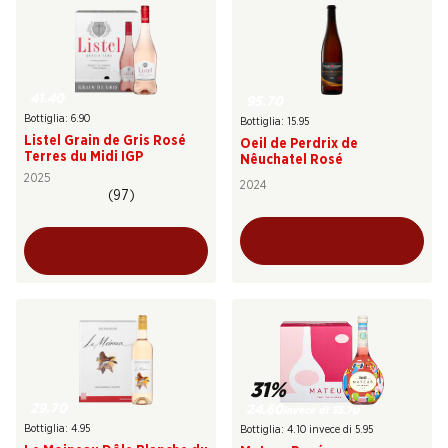
41.40
95.70
Bottiglia: 6.90
Bottiglia: 15.95
Listel Grain de Gris Rosé
Oeil de Perdrix de
Terres du Midi IGP
Nêuchatel Rosé
2025
2024
(97)
31%
29.70
24.60
invece di 35.70
Bottiglia: 4.95
Bottiglia: 4.10 invece di 5.95