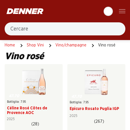
Table Of Content
Andare contenuto principale
Andare all'indice
Passare al menu principale
Cercare
Vino rosé
Home
Shop Vini
Vino/champagne
Vino rosé
Vino rosé
47.70
47.70
Bottiglia: 7.95
Bottiglia: 7.95
Céline Rosé Côtes de
Epicuro Rosato Puglia IGP
Provence AOC
2025
2025
(267)
(28)