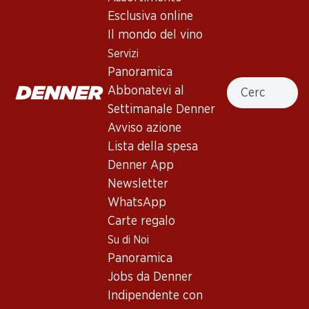
Œil-de-Perdrix du Valais AOC
Esclusiva online
Il mondo del vino
Vino rosé
,
Svizzera
,
Vallese
, 2025
Servizi
Rosa pallido. Al naso aromi fini, freschi e floreali. Corpo
Panoramica
Cercare
medio e acidità delicata e succosa. Retrogusto equilibrato e
Abbonatevi al
lungo.
Settimanale Denner
Avviso azione
41.70
Lista della spesa
Denner App
Prezzo unità: 6.95
Newsletter
à 6 x 70 cl
WhatsApp
Disponibile
Carte regalo
Su di Noi
Panoramica
Jobs da Denner
Indipendente con
Buono a sapersi