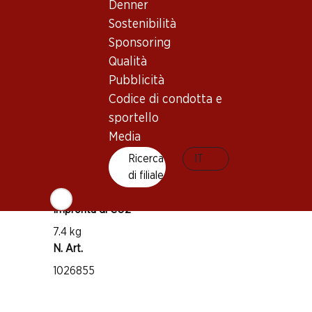
Denner
Sostenibilità
Vitigno
Sponsoring
Pinot Noir
Qualità
Tipo di vino
Pubblicità
Vino rosé
Codice di condotta e
Maturità di beva
sportello
1–3 anni
Media
Ricerca
IT
Temperatura di beva
di filiale
10–12 °C
Impronta di CO2
7.4 kg
N. Art.
1026855