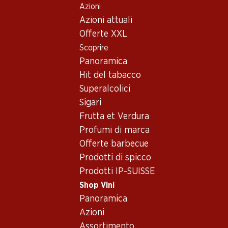
Azioni
Table Of Content
Home
Shop Vini
Vino/champagne
Vino rosé
Andare contenuto principale
Andare all'indice
Passare al menu principale
Azioni attuali
Svizzera
Vallese
Œil-de-Perdrix du Valais AOC
Offerte XXL
Scoprire
Panoramica
Hit del tabacco
Superalcolici
Sigari
Frutta et Verdura
Profumi di marca
Offerte barbecue
Prodotti di spicco
Prodotti IP-SUISSE
Shop Vini
Fronte
Retro
Imballaggio
Panoramica
Azioni
4.0
(150)
Assortimento