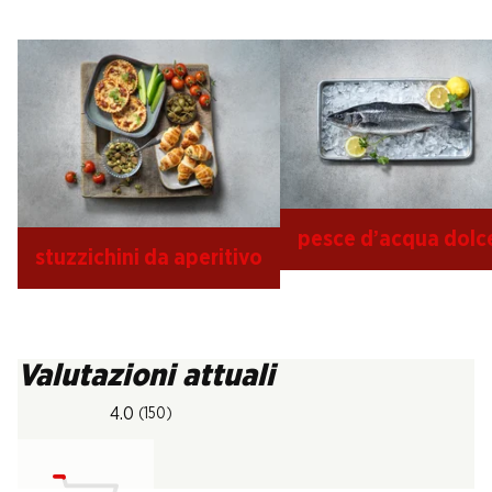
pesce d’acqua dolc
stuzzichini da aperitivo
Valutazioni attuali
4.0
(150)