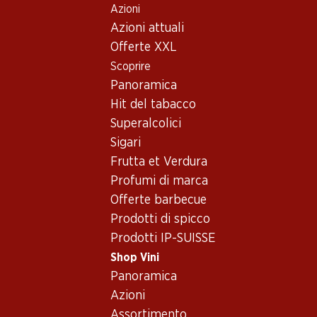
Azioni
Table Of Content
Home
Shop Vini
Vino/champagne
Vino rosé
Andare contenuto principale
Andare all'indice
Passare al menu principale
Azioni attuali
Francia
Linguadoca-Rossiglione
Listel Grain de Gris Rosé Terres du Midi IGP
Offerte XXL
Scoprire
Panoramica
Hit del tabacco
Superalcolici
Sigari
Frutta et Verdura
Profumi di marca
Offerte barbecue
Prodotti di spicco
Prodotti IP-SUISSE
Shop Vini
Panoramica
Fronte
Retro
Imballaggio
Azioni
Assortimento