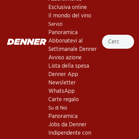
4.0
(97)
Esclusiva online
Listel Grain de Gris Rosé Terres
Il mondo del vino
du Midi IGP
Servizi
Panoramica
Vino rosé
,
Francia
,
Linguadoca-Rossiglione
, 2025
Cercare
Abbonatevi al
Rosa salmone lucente. Seducente profumo di bacche rosse.
Settimanale Denner
Al palato risulta fresco, fruttato e succoso con un’aromaticità
Avviso azione
persistente.
Lista della spesa
Denner App
41.40
Newsletter
WhatsApp
Prezzo unità: 6.90
Carte regalo
à 6 x 75 cl
Su di Noi
Disponibile
Panoramica
Jobs da Denner
Indipendente con