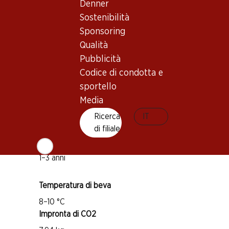
Denner
Sostenibilità
Buono a sapersi
Sponsoring
Qualità
Vitigno
Pubblicità
Cinsault
Codice di condotta e
Carignan
sportello
Media
Grenache
Tipo di vino
Ricerca
IT
di filiale
Vino rosé
Maturità di beva
1–3 anni
Temperatura di beva
8–10 °C
Impronta di CO2