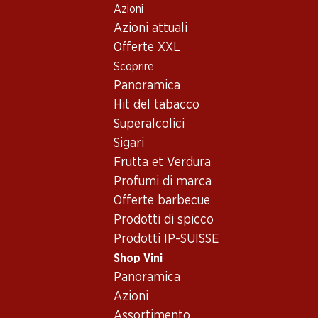
Azioni
Table Of Content
Home
Shop Vini
Assortimento vini
Andare contenuto principale
Andare all'indice
Passare al menu principale
Azioni attuali
Spagna - Ribera del Duero
Offerte XXL
Scoprire
Spagna
Panoramica
Esclusiva online!
Hit del tabacco
Superalcolici
56.70
76.80
257.70
Sigari
Bottiglia: 9.45
Bottiglia: 12.80
Bottiglia: 42.95
Frutta et Verdura
Venta Mazarrón
Los Condes Gran
Aalto DO Ribe
Verdejo Rueda DO
Reserva Catalunya
Duero
Profumi di marca
DO
2025
2019
2023
Offerte barbecue
(175)
(402)
(
Prodotti di spicco
Prodotti IP-SUISSE
Shop Vini
Panoramica
Azioni
Assortimento