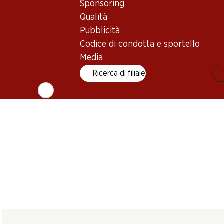
Marqués de Cáceres
Faustino I Gr
Sponsoring
San Román Toro DO
Crianza Rioja DOCa
Reserva Rioj
Qualità
2019
2022
2016
(9)
(18)
Pubblicità
Codice di condotta e sportello
Media
Ricerca di filiale