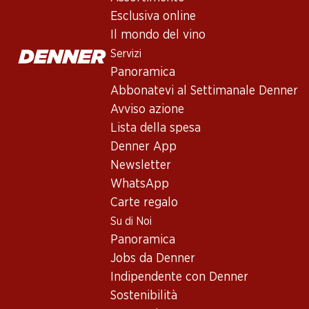
Esclusiva online
Il mondo del vino
Servizi
75.–
29.70
83.70
Bottiglia: 12.50
Bottiglia: 4.95
Bottiglia: 13.95
Panoramica
Legón Crianza
Era Costana
Coto de Imaz
Abbonatevi al Settimanale Denner
Ribera del Duero
Tempranillo Rioja
Reserva Rioj
DO
DOCa
2021
Avviso azione
2024
2021
(69)
(16)
Lista della spesa
Denner App
Newsletter
WhatsApp
Carte regalo
Su di Noi
Panoramica
Esclusiva online!
Jobs da Denner
Indipendente con Denner
65.70
137.70
197.70
Sostenibilità
Bottiglia: 10.95
Bottiglia: 22.95
Bottiglia: 32.95