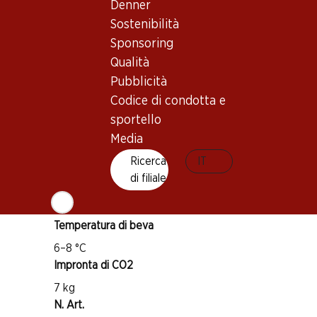
Denner
Sostenibilità
Buono a sapersi
Sponsoring
Qualità
Pubblicità
Vitigno
Codice di condotta e
Verdejo
sportello
Tipo di vino
Media
Vino bianco
Ricerca
IT
Maturità di beva
di filiale
1–5 anni
Temperatura di beva
6–8 °C
Impronta di CO2
7 kg
N. Art.