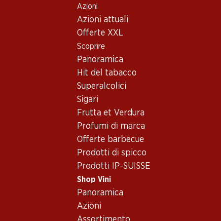
Azioni
Table Of Content
Home
Shop Vini
Vino/champagne
Vino bianco
Andare contenuto principale
Andare all'indice
Passare al menu principale
Azioni attuali
Spagna
Ribera del Duero
Aalto Blanco D.O. Ribera del Duero
Offerte XXL
Scoprire
Esclusiva online!
Panoramica
Hit del tabacco
Superalcolici
Sigari
Frutta et Verdura
Profumi di marca
Offerte barbecue
Prodotti di spicco
Prodotti IP-SUISSE
Shop Vini
Panoramica
Fronte
Retro
Azioni
Assortimento