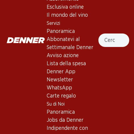
Aalto Blanco D.O. Ribera del
Esclusiva online
Duero
Il mondo del vino
Servizi
Vino bianco
,
Spagna
,
Ribera del Duero
, 2024
Panoramica
Cercare
Giallo pallido con riflessi verdini. Al naso si sprigionano aromi
Abbonatevi al
di agrumi, mela verde, fiori bianchi e un tocco di erbe
Settimanale Denner
aromatiche. Al palato è vivace, con una delicata mineralità,
Avviso azione
un’acidità ben integrata e un finale piacevolmente lungo e
Lista della spesa
fresco.
Denner App
Newsletter
269.70
WhatsApp
Carte regalo
Prezzo unità: 44.95
à 6 x 75 cl
Su di Noi
Panoramica
Disponibilità limitata
Jobs da Denner
Indipendente con