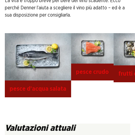
La vita è troppo breve per bere del vino scadente. Ecco
perché Denner l’aiuta a scegliere il vino più adatto – ed è a
sua disposizione per consigliarla.
pesce crudo
frutti
pesce d’acqua salata
Valutazioni attuali