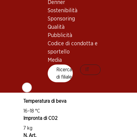
Denner
Sostenibilità
Buono a sapersi
Sponsoring
Qualità
Vitigno
Pubblicità
Tempranillo
Codice di condotta e
Cabernet Sauvignon
sportello
Tipo di vino
Media
Vino rosso
Ricerca
IT
Maturità di beva
di filiale
6–10 anni
Temperatura di beva
16–18 °C
Impronta di CO2
7 kg
N. Art.