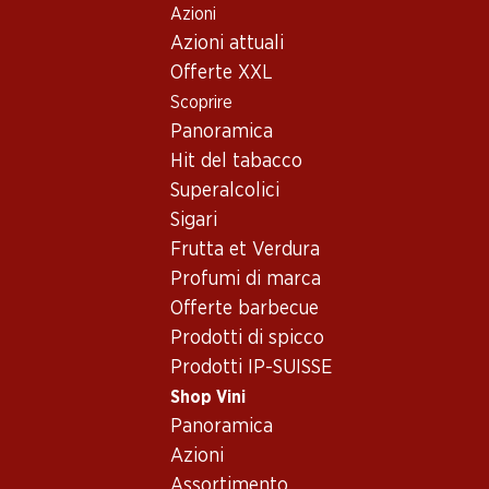
Azioni
Table Of Content
Home
Shop Vini
Vino/champagne
Vino rosso
Andare contenuto principale
Andare all'indice
Passare al menu principale
Azioni attuali
Spagna
Catalogna
Los Condes Gran Reserva Catalunya DO
Offerte XXL
Scoprire
Panoramica
Hit del tabacco
Superalcolici
Sigari
Frutta et Verdura
Profumi di marca
Offerte barbecue
Prodotti di spicco
Prodotti IP-SUISSE
Shop Vini
Panoramica
Fronte
Retro
Imballaggio
Azioni
Assortimento