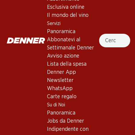
4.5
(402)
Esclusiva online
Los Condes Gran Reserva
Il mondo del vino
Catalunya DO
Servizi
Panoramica
Vino rosso
,
Spagna
,
Catalogna
, 2019
Cercare
Abbonatevi al
Rosso porpora scuro. Profumo di bacche nere, composta e
Settimanale Denner
cioccolato fondente. Al palato risulta imponente con tannini
Avviso azione
rotondi. Retrogusto persistente.
Lista della spesa
Denner App
76.80
Newsletter
WhatsApp
Prezzo unità: 12.80
Carte regalo
à 6 x 75 cl
Su di Noi
Disponibile
Panoramica
Jobs da Denner
Indipendente con