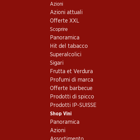
Azioni
Table Of Content
Home
Shop Vini
Vino/champagne
Vino rosso
Andare contenuto principale
Andare all'indice
Passare al menu principale
Azioni attuali
Offerte XXL
Esclusiva online!
Scoprire
Panoramica
Hit del tabacco
Superalcolici
Sigari
Frutta et Verdura
Profumi di marca
Offerte barbecue
Prodotti di spicco
Prodotti IP-SUISSE
Shop Vini
Panoramica
4.5
(18)
Azioni
Assortimento