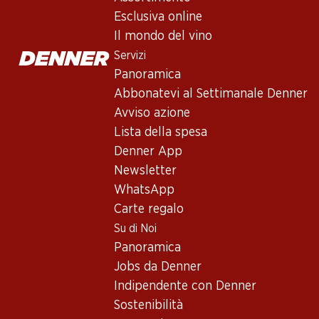
San Román Toro DO
Esclusiva online
Vino rosso
,
Spagna
,
Toro
, 2019
Il mondo del vino
Rosso rubino brillante. Aromi eleganti di bacche rosse, accompag
Servizi
Panoramica
Abbonatevi al Settimanale Denner
197.70
Avviso azione
Prezzo unità: 32.95
Lista della spesa
à 6 x 75 cl
Denner App
Disponibile
Newsletter
WhatsApp
Carte regalo
Su di Noi
Panoramica
Buono a sapersi
Jobs da Denner
Indipendente con Denner
Vitigno
Sostenibilità