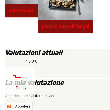
carne rossa
piatti a base di funghi
Valutazioni attuali
4.5
(18)
La mia valutazione
Carica...
Accedere per valutare un vino.
Accedere