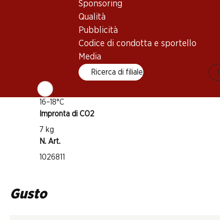
Sponsoring
Tempranillo
Tipo di vino
Qualità
Pubblicità
Vino rosso
Codice di condotta e sportello
Maturità di beva
Media
4–10 anni
Ricerca di filiale
Temperatura di beva
16–18°C
Impronta di CO2
7 kg
N. Art.
1026811
Gusto