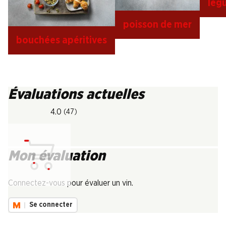
lég
poisson de mer
bouchées apéritives
Évaluations actuelles
4.0
(47)
Mon évaluation
Chargement...
Connectez-vous pour évaluer un vin.
Se connecter