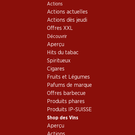
Actions
Table Of Content
Home
Shop des Vins
Vins/champagnes
Aller au contenu principal
Aller à la table des matières
Aller au menu principal
Actions actuelles
Vin blanc
Italie
Vénétie
Villa Rasina Soave Classico DOC
Actions dès jeudi
Offres XXL
Découvrir
Aperçu
Hits du tabac
Spiritueux
Cigares
Fruits et Légumes
Pafums de marque
Offres barbecue
Produits phares
Produits IP-SUISSE
Shop des Vins
4.0
(47)
Aperçu
Villa Rasina Soave Classico DOC
Actions