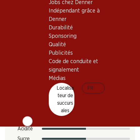
Vin blanc
Jobs chez Denner
Maturité
Indépendant grâce à
1–2 ans
Denner
Durabilité
Température de dégustation
Sponsoring
8–10 °C
Qualité
Empreinte carbone
Publicités
Code de conduite et
9.39 kg
N° d'art.
signalement
Médias
1026708
Localisa
FR
teur de
Goût
succurs
ales
Acidité
Sucre