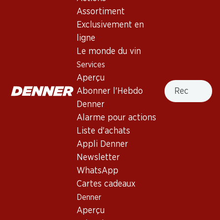
Vin blanc
,
Italie
,
Vénétie
Assortiment
Exclusivement en
Robe jaune clair. Nez discret de fruits exotiques. Bouche
ligne
fine et délicate, à la finale persistante.
Le monde du vin
Services
Non livrable
Aperçu
Recherche
Abonner l'Hebdo
Denner
Alarme pour actions
Liste d'achats
Bon à savoir
Appli Denner
Newsletter
Cépage
WhatsApp
Garganega
Cartes cadeaux
Trebbiano
Denner
Type de vin
Aperçu