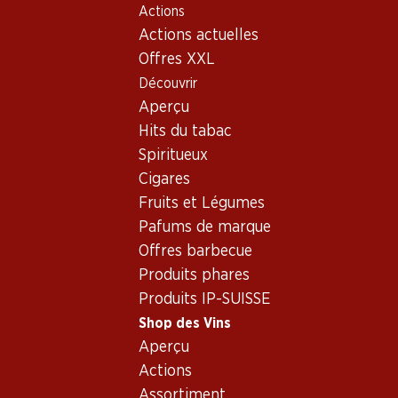
Actions
Table Of Content
Home
Shop des Vins
Vins/champagnes
Aller au contenu principal
Aller à la table des matières
Aller au menu principal
Actions actuelles
Vin blanc
Italie
différentes régions
Viala Pinot Grigio del Veneto IGP Wine & Go
Offres XXL
Découvrir
Aperçu
Hits du tabac
Spiritueux
Cigares
Fruits et Légumes
Pafums de marque
Offres barbecue
Produits phares
Produits IP-SUISSE
Shop des Vins
Aperçu
Recto
Verso
Actions
Assortiment