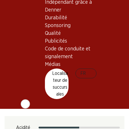
Indépendant grâce à
Vin blanc_old
Denner
Maturité
Durabilité
1 an après l'achat
Sponsoring
Qualité
Température de dégustation
Publicités
Code de conduite et
8–10 °C
signalement
Empreinte carbone
Médias
18.78 kg
N° d'art.
Localisa
FR
teur de
050347
succurs
ales
Goût
Acidité