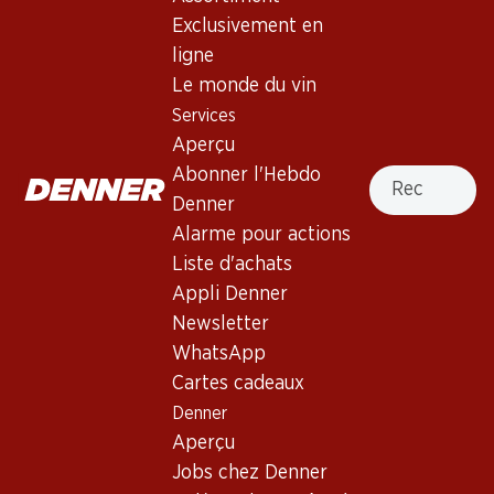
Viala Pinot Grigio del Veneto
Exclusivement en
IGP Wine & Go
ligne
Le monde du vin
Vin blanc_old
,
Italie
,
différentes régions
, 2016
Services
Robe jaune pâle. Nez fruité. Bouche moyennement corsée.
Aperçu
Finale à l'acidité rafraîchissante.
Recherche
Abonner l'Hebdo
Denner
Non livrable
Alarme pour actions
Liste d'achats
Appli Denner
Newsletter
WhatsApp
Bon à savoir
Cartes cadeaux
Denner
Cépage
Aperçu
Pinot Grigio
Jobs chez Denner
Type de vin