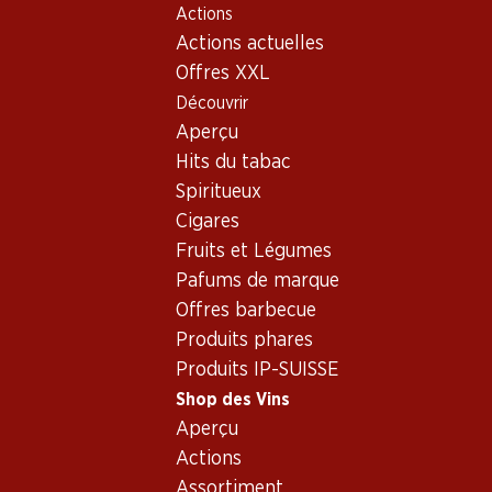
Actions
Table Of Content
Home
Shop des Vins
Vins/champagnes
Vin blanc
Aller au contenu principal
Aller à la table des matières
Aller au menu principal
Actions actuelles
Vin blanc_old - Origine: Italie
Offres XXL
Découvrir
Italie
Aperçu
Hits du tabac
Spiritueux
59.70
47.70
51.–
Cigares
Bouteille: 9.95
Bouteille: 7.95
Bouteille: 8.50
Fruits et Légumes
Epicuro Bianco
Epicuro Rosa
Porta Leone Extra
Chardonnay/Fiano
Puglia IGP
Dry Prosecco
Pafums de marque
Puglia IGP
Superiore
2025
2025
(82)
Offres barbecue
Valdobbiadene
(376)
DOCG
Produits phares
Produits IP-SUISSE
Shop des Vins
Aperçu
Actions
Assortiment