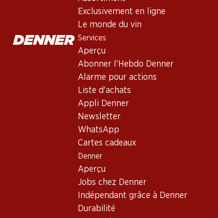
Exclusivité web 
Exclusivement en ligne
Le monde du vin
½ PRIX
Services
35.85
au lieu de 71.70
89.70
209.40
Bouteille: 6.– au lieu de 11.95
Aperçu
Bouteille: 14.95
Bouteille: 34.90
Epicuro Salice
Col del Sol Extra
Cà del Bosco
Abonner l'Hebdo Denner
Salentino DOP Aged
Dry Prosecco
Prestige Extr
in Oak
Superiore
Alarme pour actions
Franciacort
2024
(463)
Valdobbiadene
(118)
Liste d'achats
DOCG
Appli Denner
Newsletter
WhatsApp
Cartes cadeaux
Denner
Aperçu
Jobs chez Denner
Indépendant grâce à Denner
Durabilité
119.70
58.50
16.50