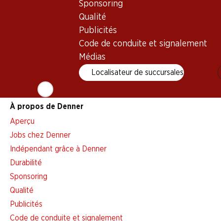
Sponsoring
Alarme pour actions
Qualité
Liste d'achats
Publicités
Appli Denner
Code de conduite et signalement
Newsletter
Médias
WhatsApp
Localisateur de succursales
Cartes cadeaux
À propos de Denner
Aperçu
Jobs chez Denner
Indépendant grâce à Denner
Durabilité
Sponsoring
Qualité
Publicités
Code de conduite et signalement