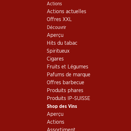
Actions
Table Of Content
Home
Shop des Vins
Vins/champagnes
Vin rouge
Aller au contenu principal
Aller à la table des matières
Aller au menu principal
Actions actuelles
Vin rouge - Origine: Italie, S
Offres XXL
Découvrir
Italie
Sardaigne
Vin rouge
Aperçu
Exclusivité web !
Hits du tabac
Spiritueux
47.70
201.–
Cigares
Bouteille: 7.95
Bouteille: 33.50
Fruits et Légumes
Vinum Vitae Est
Terre Brune
Cannonau di
Carignano del
Pafums de marque
Sardegna DOC
Sulcis DOC
2024
2020
Offres barbecue
Superiore
(19)
(13)
Produits phares
Produits IP-SUISSE
Shop des Vins
Aperçu
Actions
Assortiment