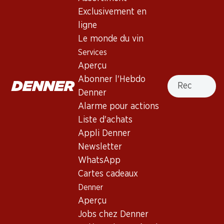
Exclusivement en
ligne
Le monde du vin
Services
75.–
99.–
Aperçu
Bouteille: 12.50
Bouteille: 16.50
La Feuillée Chasselas AOC
Les Râbles Pinot Noir AOC
Recherche
Abonner l'Hebdo
Neuchâtel
Neuchâtel
Denner
2024
Alarme pour actions
Liste d'achats
Appli Denner
Newsletter
WhatsApp
4 produits
Cartes cadeaux
Denner
Haut de la page
Aperçu
Jobs chez Denner