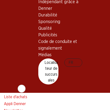
Indépendant grâce à
Denner
Durabilité
Newsletter
Sponsoring
Restez au courant grâce à la newsletter Denner. Inscrivez-
Qualité
vous maintenant!
Publicités
Code de conduite et
Adresse e-mail
s’inscrire
signalement
Médias
Localisa
FR
teur de
Services
Succursales
succurs
Aperçu
Localisateur de succursales
ales
Abonner l'Hebdo Denner
Nouveaux sites
Alarme pour actions
Liste d'achats
Appli Denner