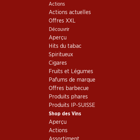
Actions
Table Of Content
Home
Shop des Vins
Vins/champagnes
Rosé
Aller au contenu principal
Aller à la table des matières
Aller au menu principal
Actions actuelles
Suisse
Neuchâtel
Rosé_old - Origine: Suisse,
Offres XXL
Découvrir
Neuchâtel
Suisse
Neuchâtel
Aperçu
Hits du tabac
Spiritueux
Cigares
Fruits et Légumes
77.70
Pafums de marque
95.70
Bouteille: 12.95
Bouteille: 15.95
Offres barbecue
Œil-de-Perdrix AOC
Oeil de Perdrix de
Neuchâtel
Produits phares
Nêuchatel Rosé
2025
2024
Produits IP-SUISSE
(173)
Shop des Vins
Aperçu
Actions
Assortiment