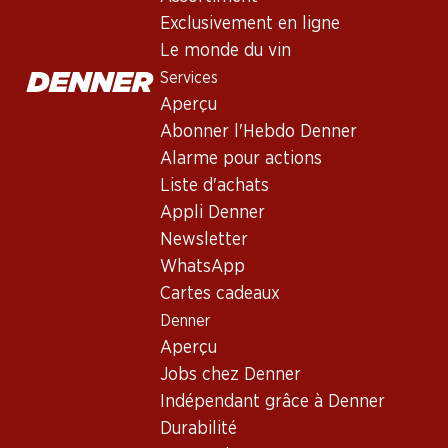
Exclusivement en ligne
Non livrable
Le monde du vin
Services
Aperçu
Abonner l'Hebdo Denner
Alarme pour actions
Bon à savoir
Liste d'achats
Appli Denner
Cépage
Newsletter
WhatsApp
Type de vin
Cartes cadeaux
Vin blanc_old
Denner
Maturité
Aperçu
1 an
Jobs chez Denner
Indépendant grâce à Denner
Température de dégustation
Durabilité