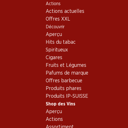
Actions
Table Of Content
Home
Shop des Vins
Vins/champagnes
Vin blanc
Aller au contenu principal
Aller à la table des matières
Aller au menu principal
Actions actuelles
Offres XXL
Découvrir
Aperçu
Hits du tabac
Spiritueux
Cigares
Fruits et Légumes
Pafums de marque
Offres barbecue
Produits phares
Produits IP-SUISSE
Fontana Papa Frascati DOC
Shop des Vins
Aperçu
Vin blanc_old
,
Italie
,
différentes régions
Actions
Robe jaune pâle. Délicieux nez de fruits à pépins. Bouche moe
Assortiment