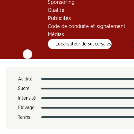
10–12 °C
Sponsoring
Empreinte carbone
Qualité
Publicités
N° d'art.
Code de conduite et signalement
051104
Médias
Localisateur de succursales
Goût
Acidité
Sucre
Intensité
Élevage
Tanins