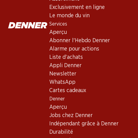
Vin rouge
,
France
,
Bordeaux
Exclusivement en ligne
France, Bordeaux, 2019, 75 cl
Le monde du vin
Services
Non livrable
Aperçu
Abonner l'Hebdo Denner
Alarme pour actions
Liste d'achats
Appli Denner
Bon à savoir
Newsletter
WhatsApp
Cépage
Cartes cadeaux
Denner
Type de vin
Aperçu
Vin rouge
Jobs chez Denner
Maturité
Indépendant grâce à Denner
0
Durabilité