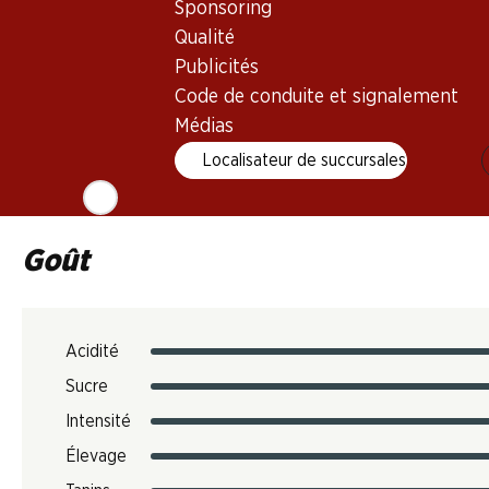
Sponsoring
Température de dégustation
Qualité
Publicités
Empreinte carbone
Code de conduite et signalement
6.06 kg
Médias
N° d'art.
Localisateur de succursales
1028228
Goût
Acidité
Sucre
Intensité
Élevage