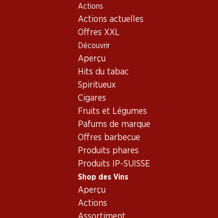
Actions
Table Of Content
Home
Shop des Vins
Vins/champagnes
Vin rouge
Aller au contenu principal
Aller à la table des matières
Aller au menu principal
Actions actuelles
Offres XXL
Découvrir
Aperçu
Hits du tabac
Spiritueux
Cigares
Fruits et Légumes
Pafums de marque
Offres barbecue
Produits phares
Produits IP-SUISSE
Shop des Vins
Aperçu
Château German Marbuzet Saint-
Actions
Assortiment