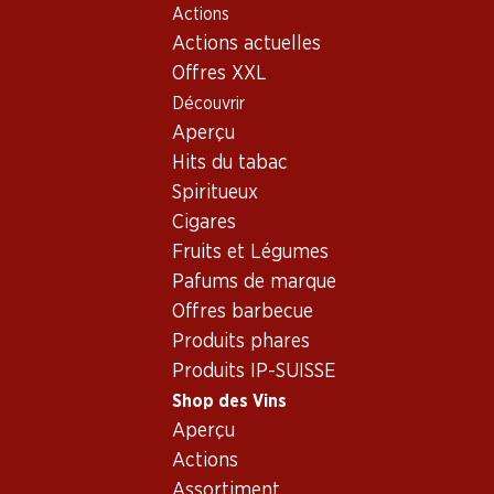
Actions
Table Of Content
Home
Shop des Vins
Vins/champagnes
Aller au contenu principal
Aller à la table des matières
Aller au menu principal
Actions actuelles
Vin rouge
France
Bordeaux
Ch. Mouton Rothschild Pauillac AC 2007 75
Offres XXL
Découvrir
Aperçu
Hits du tabac
Spiritueux
Cigares
Fruits et Légumes
Pafums de marque
Offres barbecue
Produits phares
Produits IP-SUISSE
Ch. Mouton Rothschild Pauillac
Shop des Vins
Aperçu
AC 2007 75
Actions
Vin rouge
,
France
,
Bordeaux
Assortiment