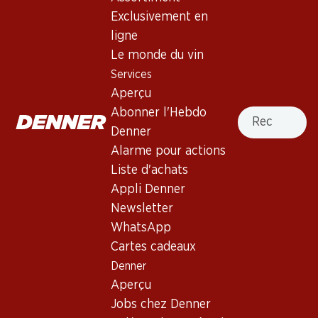
Exclusivement en
France, Bordeaux, 2007, 75 cl
ligne
Le monde du vin
Non livrable
Services
Aperçu
Recherche
Abonner l'Hebdo
Denner
Alarme pour actions
Bon à savoir
Liste d'achats
Appli Denner
Cépage
Newsletter
Type de vin
WhatsApp
Cartes cadeaux
Vin rouge
Maturité
Denner
Aperçu
0
Jobs chez Denner