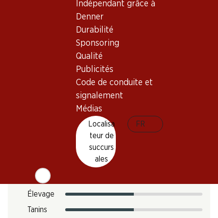
Indépendant grâce à
Température de dégustation
Denner
Empreinte carbone
Durabilité
Sponsoring
12.12 kg
N° d'art.
Qualité
Publicités
1029933
Code de conduite et
signalement
Goût
Médias
Localisa
FR
teur de
Acidité
succurs
ales
Sucre
Intensité
Élevage
Tanins