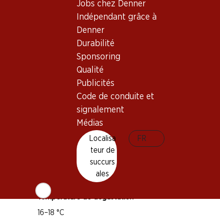
Jobs chez Denner
Cépage
Indépendant grâce à
Cabernet Franc
Denner
Cabernet Sauvignon
Durabilité
Petit Verdot
Sponsoring
Type de vin
Qualité
Publicités
Vin rouge_old
Maturité
Code de conduite et
signalement
3–13 ans
Médias
Distinctions
Localisa
FR
teur de
Robert Parker: 95 points
succurs
James Suckling: 93 points
ales
Wine Spectator: 93 points
Température de dégustation
16–18 °C