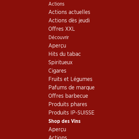
Actions
Table Of Content
Home
Shop des Vins
Vins/champagnes
Aller au contenu principal
Aller à la table des matières
Aller au menu principal
Actions actuelles
Vin rouge
Italie
Toscane
Cà Marcanda Magari Bolgheri DOC 75
Actions dès jeudi
Offres XXL
Exclusivité web !
Découvrir
Aperçu
Hits du tabac
Spiritueux
Cigares
Fruits et Légumes
Pafums de marque
Offres barbecue
Produits phares
Produits IP-SUISSE
Shop des Vins
Recto
Verso
Aperçu
Actions