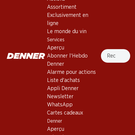
4.0
(2)
Assortiment
Cà Marcanda Magari Bolgheri
Exclusivement en
DOC 75
ligne
Le monde du vin
Vin rouge_old
,
Italie
,
Toscane
, 2016
Services
Robe pourpre foncé. Nez délicatement fruité de mûres, de
Aperçu
Recherche
myrtilles et de cerises noires, avec des notes de rose, de
Abonner l'Hebdo
violette, d'eucalyptus et de zestes d'orange. Bouche pleine
Denner
et complexe aux tanins juteux. Finale persistante.
Alarme pour actions
Liste d'achats
Non livrable
Appli Denner
Newsletter
WhatsApp
Cartes cadeaux
Denner
Bon à savoir
Aperçu