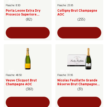
51.–
155.70
Flasche: 8.50
Flasche: 25.95
Porta Leone Extra Dry
Colligny Brut Champagne
Prosecco Superiore
AOC
Valdobbiadene DOCG
(82)
(255)
291.–
191.70
Flasche: 48.50
Flasche: 31.95
Veuve Clicquot Brut
Nicolas Feuillatte Grande
Champagne AOC
Réserve Brut Champagne
AOC
(361)
(31)