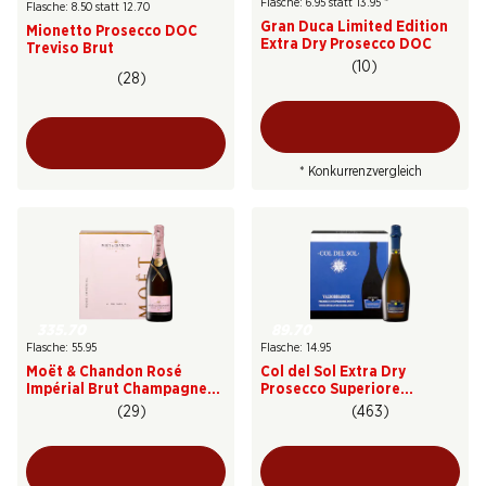
Flasche: 6.95 statt 13.95
*
Flasche: 8.50 statt 12.70
Gran Duca Limited Edition
Mionetto Prosecco DOC
Extra Dry Prosecco DOC
Treviso Brut
(10)
(28)
* Konkurrenzvergleich
335.70
89.70
Flasche: 55.95
Flasche: 14.95
Moët & Chandon Rosé
Col del Sol Extra Dry
Impérial Brut Champagne
Prosecco Superiore
AOC
Valdobbiadene DOCG
(29)
(463)