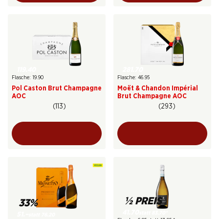
119.40
281.70
Flasche: 19.90
Flasche: 46.95
Pol Caston Brut Champagne
Moët & Chandon Impérial
AOC
Brut Champagne AOC
(113)
(293)
½ PREIS
33%
41.70
statt 83.70
*
51.–
statt 76.20