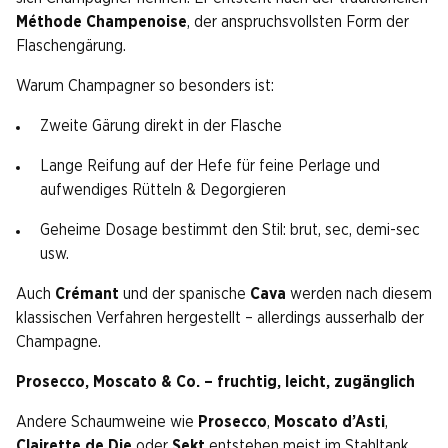
Méthode Champenoise
, der anspruchsvollsten Form der
Flaschengärung.
Warum Champagner so besonders ist:
Zweite Gärung direkt in der Flasche
Lange Reifung auf der Hefe für feine Perlage und
aufwendiges Rütteln & Degorgieren
Geheime Dosage bestimmt den Stil: brut, sec, demi-sec
usw.
Auch
Crémant
und der spanische
Cava
werden nach diesem
klassischen Verfahren hergestellt – allerdings ausserhalb der
Champagne.
Prosecco, Moscato & Co. – fruchtig, leicht, zugänglich
Andere Schaumweine wie
Prosecco
,
Moscato d’Asti
,
Clairette de Die
oder
Sekt
entstehen meist im Stahltank.