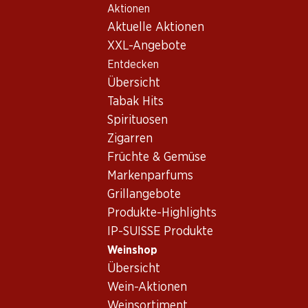
Aktionen
Table Of Content
Home
Weinshop
Weinwissen
Weinarten
Zum Hauptinhalt springen
Zum Inhaltsverzeichnis springen
Zum Hauptmenü springen
Aktuelle Aktionen
Schaumwein
XXL-Angebote
Entdecken
Übersicht
Tabak Hits
Spirituosen
Zigarren
Früchte & Gemüse
Markenparfums
Schaumwein –
Grillangebote
Produkte-Highlights
Prickelnder Genuss
IP-SUISSE Produkte
für jeden Moment
Weinshop
Übersicht
Wein-Aktionen
Schaumwein gehört zu jedem gelungenen Apéro.
Weinsortiment