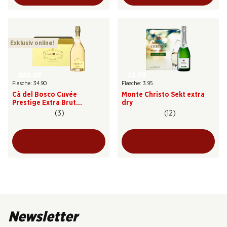
Exklusiv online!
209.40
23.70
Flasche: 34.90
Flasche: 3.95
Cà del Bosco Cuvée
Monte Christo Sekt extra
Prestige Extra Brut
dry
Franciacorta DOCG
(3)
(12)
Newsletter