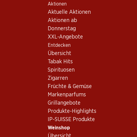
Aktionen
Table Of Content
Home
Weinshop
Wein Sortiment
Zum Hauptinhalt springen
Zum Inhaltsverzeichnis springen
Zum Hauptmenü springen
Aktuelle Aktionen
Weine - Umbrien
Aktionen ab
Donnerstag
Umbrien
XXL-Angebote
Exklusiv online!
Entdecken
Übersicht
25.80
113.70
Tabak Hits
Flasche: 4.30
Flasche: 18.95
Spirituosen
S. Orsola Orvieto Classico
Bramito della Sala
DOC
Chardonnay Umbria IGT
Zigarren
2025
2025
Früchte & Gemüse
(55)
Markenparfums
Grillangebote
Produkte-Highlights
IP-SUISSE Produkte
Weinshop
2 Produkten
Übersicht