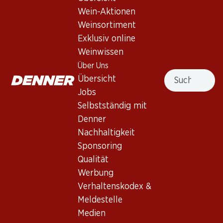
Wein-Aktionen
Weinsortiment
Nach Oben
Exklusiv online
Weinwissen
Über Uns
Suche
Übersicht
Newsletter
Jobs
Selbstständig mit
Bleiben Sie mit dem Denner Newsletter immer auf dem
neusten Stand. Melden Sie sich jetzt an!
Denner
Nachhaltigkeit
E-Mail Adresse
Jetzt anmelden
Sponsoring
Qualität
Werbung
Verhaltenskodex &
Services
Filialen
Meldestelle
Übersicht
Filialsuche
Medien
Denner Woche abonnieren
Neue Standorte