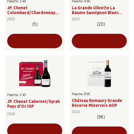
Flasche: 2.45
Flasche: 9.50
JP. Chenet
La Grande Olivette La
Colombard/Chardonnay
Baume Sauvignon Blanc
Pays d'Oc IGP
Pays d’Oc IGP
2025
2025
(5)
(20)
53.70
14.70
Flasche: 8.95
Flasche: 2.45
Château Remaury Grande
JP. Chenet Cabernet/Syrah
Réserve Minervois AOP
Pays d’Oc IGP
2024
2024
(96)