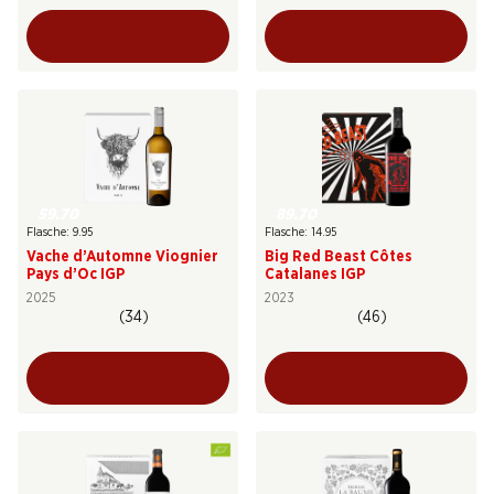
59.70
89.70
Flasche: 9.95
Flasche: 14.95
Vache d’Automne Viognier
Big Red Beast Côtes
Pays d’Oc IGP
Catalanes IGP
2025
2023
(34)
(46)