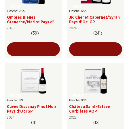
17.70
41.70
Flasche: 2.95
Flasche: 6.95
Ombres Bleues
JP. Chenet Cabernet/Syrah
Grenache/Merlot Pays d’Oc
Pays d’Oc IGP
IGP
2025
2024
(39)
(241)
53.70
59.70
Flasche: 8.95
Flasche: 9.95
Cuvée Dissenay Pinot Noir
Château Saint-Estève
Pays d’Oc IGP
Corbières AOP
2024
2022
(11)
(15)