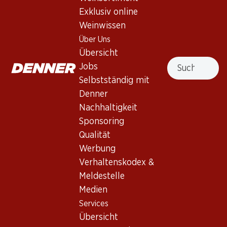
Exklusiv online
Weinwissen
Über Uns
41.40
27.30
Übersicht
Flasche: 6.90
Flasche: 4.55
Suche
Jobs
Listel Grain de Gris Rosé
Séduction Syrah/Cinsault
Terres du Midi IGP
Rosé Pays d’Oc IGP
Selbstständig mit
2025
2025
Denner
(97)
(27)
Nachhaltigkeit
Sponsoring
Qualität
Werbung
Verhaltenskodex &
Meldestelle
Medien
Services
71.70
59.70
Flasche: 11.95
Flasche: 9.95
Übersicht
Vache d’Automne
Gérard Bertrand Narbo