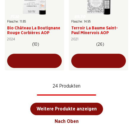
71.10
89.70
Flasche: 11.85
Flasche: 14.95
Bio Château La Boutignane
Terroir La Baume Saint-
Rouge Corbières AOP
Paul Minervois AOP
2024
2021
(10)
(26)
24 Produkten
Weitere Produkte anzeigen
Nach Oben