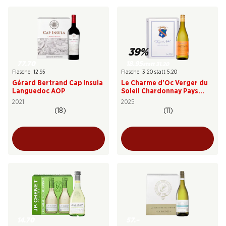
39%
77.70
18.95
statt 31.20
Flasche: 12.95
Flasche: 3.20 statt 5.20
Gérard Bertrand Cap Insula
Le Charme d’Oc Verger du
Languedoc AOP
Soleil Chardonnay Pays
d’Oc IGP
2021
2025
(18)
(11)
14.70
57.–