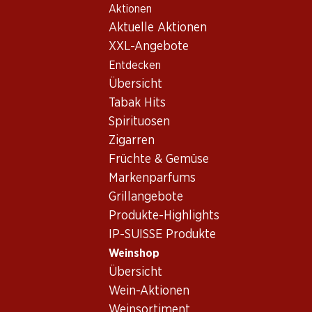
Aktionen
Table Of Content
Home
Weinshop
Wein Sortiment
Zum Hauptinhalt springen
Zum Inhaltsverzeichnis springen
Zum Hauptmenü springen
Aktuelle Aktionen
Weine - Languedoc-
XXL-Angebote
Roussillon
Entdecken
Languedoc-Roussillon
Übersicht
Tabak Hits
Spirituosen
Zigarren
Früchte & Gemüse
21.–
89.70
Flasche: 3.50
Flasche: 14.95
Markenparfums
Verger du Soleil Syrah Rosé
Gérard Bertrand Perles de
Grillangebote
Pays d’Oc IGP
Grenache Rosé Pays d’Oc
IGP
2025
2024
Produkte-Highlights
(92)
(27)
IP-SUISSE Produkte
Weinshop
Übersicht
Wein-Aktionen
Weinsortiment