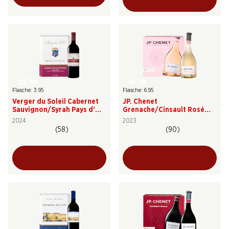
23.70
41.70
Flasche: 3.95
Flasche: 6.95
Verger du Soleil Cabernet
JP. Chenet
Sauvignon/Syrah Pays d’Oc
Grenache/Cinsault Rosé
IGP
Pays d’Oc IGP
2024
2023
(58)
(90)