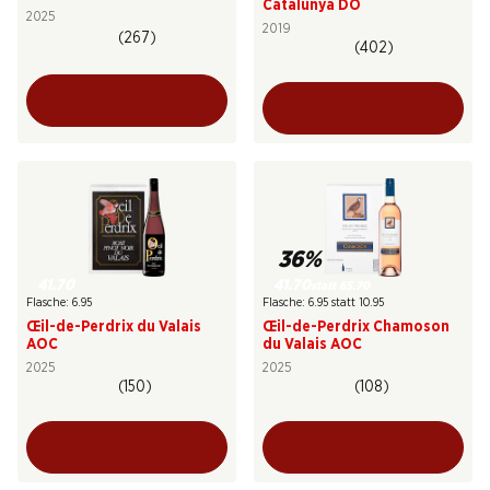
Catalunya DO
2025
2019
(267)
(402)
36%
41.70
41.70
statt 65.70
Flasche: 6.95
Flasche: 6.95 statt 10.95
Œil-de-Perdrix du Valais
Œil-de-Perdrix Chamoson
AOC
du Valais AOC
2025
2025
(150)
(108)