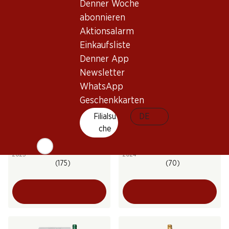
Denner Woche
(66)
abonnieren
Aktionsalarm
Einkaufsliste
Denner App
Newsletter
WhatsApp
Geschenkkarten
30%
56.70
Filialsu
69.–
DE
statt 99.90
Flasche: 9.45
Flasche: 11.50 statt 16.65
che
Venta Mazarrón Verdejo
Yvorne Grand Cru Terravin
Rueda DO
AOC Chablais
2025
2024
(175)
(70)