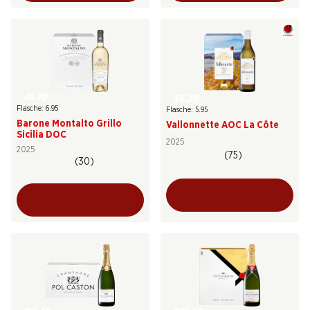
41.70
35.70
Flasche: 6.95
Flasche: 5.95
Barone Montalto Grillo
Vallonnette AOC La Côte
Sicilia DOC
2025
2025
(75)
(30)