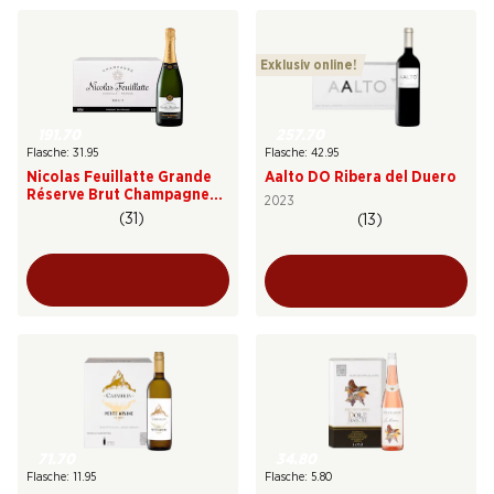
Exklusiv online!
257.70
191.70
Flasche: 42.95
Flasche: 31.95
Aalto DO Ribera del Duero
Nicolas Feuillatte Grande
Réserve Brut Champagne
2023
AOC
(31)
(13)
71.70
34.80
Flasche: 11.95
Flasche: 5.80