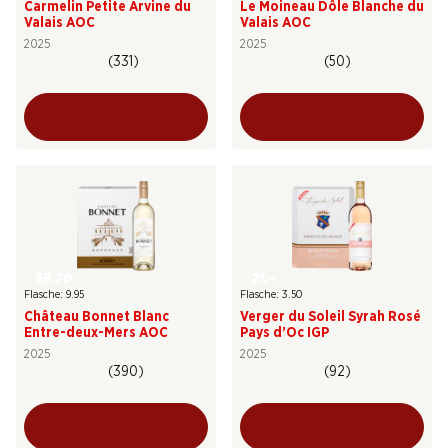
Carmelin Petite Arvine du
Le Moineau Dôle Blanche du
Valais AOC
Valais AOC
2025
2025
(331)
(50)
59.70
21.–
Flasche: 9.95
Flasche: 3.50
Château Bonnet Blanc
Verger du Soleil Syrah Rosé
Entre-deux-Mers AOC
Pays d’Oc IGP
2025
2025
(390)
(92)