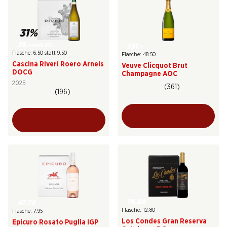
31%
39.–
statt 57.–
291.–
Flasche: 6.50 statt 9.50
Flasche: 48.50
Cascina Riveri Roero Arneis
Veuve Clicquot Brut
DOCG
Champagne AOC
2025
(361)
(196)
76.80
47.70
Flasche: 12.80
Flasche: 7.95
Los Condes Gran Reserva
Epicuro Rosato Puglia IGP