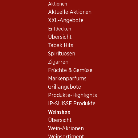
Aktionen
Table Of Content
Home
Weinshop
Wein Sortiment
Zum Hauptinhalt springen
Zum Inhaltsverzeichnis springen
Zum Hauptmenü springen
Aktuelle Aktionen
Weine
XXL-Angebote
Entdecken
Übersicht
Tabak Hits
Spirituosen
47.70
51.–
Zigarren
Flasche: 7.95
Flasche: 8.50
Früchte & Gemüse
Céline Rosé Côtes de
Porta Leone Extra Dry
Provence AOC
Prosecco Superiore
Markenparfums
Valdobbiadene DOCG
2025
(82)
Grillangebote
(29)
Produkte-Highlights
IP-SUISSE Produkte
Weinshop
Übersicht
Wein-Aktionen
Weinsortiment