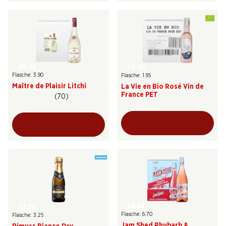
23.40
23.40
Flasche: 3.90
Flasche: 1.95
Maître de Plaisir Litchi
La Vie en Bio Rosé Vin de
France PET
(70)
39.95
77.20
Flasche: 6.70
Flasche: 3.25
Jam Shed Rhubarb &