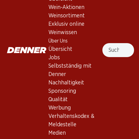
Wein-Aktionen
59.–
23.40
Weinsortiment
Bag in Box: 14.75
Flasche: 3.90
Epicuro Bianco Puglia IGT
Gracioso Spritz
Exklusiv online
(3)
(12)
Weinwissen
Über Uns
Suche
Übersicht
Jobs
Selbstständig mit
Denner
Nachhaltigkeit
Sponsoring
35.70
53.70
Qualität
Flasche: 5.95
Flasche: 8.95
Werbung
Palais de Versailles Blanc
Freixenet 0.0%
de Blancs Brut
Verhaltenskodex &
(4)
(5)
Meldestelle
Medien