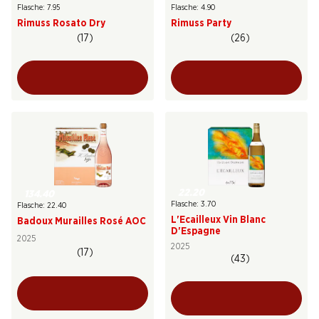
Flasche: 7.95
Flasche: 4.90
Rimuss Rosato Dry
Rimuss Party
(17)
(26)
22.20
134.40
Flasche: 3.70
Flasche: 22.40
L'Ecailleux Vin Blanc
Badoux Murailles Rosé AOC
D'Espagne
2025
2025
(17)
(43)