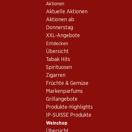
Aktionen
Table Of Content
Home
Weinshop
Wein Sortiment
Zum Hauptinhalt springen
Zum Inhaltsverzeichnis springen
Zum Hauptmenü springen
Aktuelle Aktionen
diverse Rebsorten
Aktionen ab
Donnerstag
diverse Rebsorten
XXL-Angebote
Entdecken
Übersicht
16.50
23.70
Tabak Hits
Flasche: 2.75
Flasche: 3.95
Spirituosen
Frizzantino Vino Bianco
Monte Christo Sekt extra
Spumante semisecco
dry
Zigarren
(6)
(12)
Früchte & Gemüse
Markenparfums
Grillangebote
Produkte-Highlights
IP-SUISSE Produkte
Weinshop
Übersicht