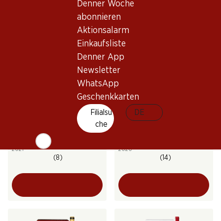
Denner Woche
(3)
(42)
abonnieren
Aktionsalarm
Einkaufsliste
Denner App
Newsletter
Exklusiv online!
WhatsApp
Geschenkkarten
21%
267.–
Filialsu
31.20
DE
statt 39.60
Flasche: 44.50
Flasche: 5.20 statt 6.60
che
Hacienda Monasterio D.O.
Era Costana Reserva Rioja
Ribera del Duero
DOCa
2021
2020
(8)
(14)