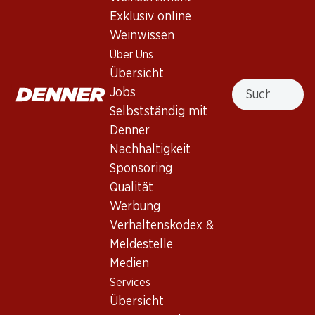
Exklusiv online
40%
Weinwissen
76.80
53.70
statt 89.70
Flasche: 12.80
Flasche: 8.95 statt 14.95
Über Uns
Los Condes Gran Reserva
Viña Mayor Crianza Ribera
Übersicht
Catalunya DO
del Duero DO
Suche
Jobs
2019
2022
(402)
(29)
Selbstständig mit
Denner
Nachhaltigkeit
Sponsoring
Qualität
Werbung
Exklusiv online!
Verhaltenskodex &
Meldestelle
59.70
129.–
Medien
Flasche: 9.95
Flasche: 21.50
Services
Marqués de Cáceres
Anima Negra ÀN/2 IGP Illes
Verdejo Rueda DO
Balears
Übersicht
2025
2022