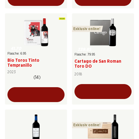
Exklusiv online!
41.70
239.85
Flasche: 6.95
Flasche: 79.95
Bio Toros Tinto
Cartago de San Roman
Tempranillo
Toro DO
2023
2018
(14)
Exklusiv online!