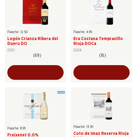
75.–
29.70
Flasche: 12.50
Flasche: 4.95
Legón Crianza Ribera del
Era Costana Tempranillo
Duero DO
Rioja DOCa
2021
2024
(69)
(16)
83.70
53.70
Flasche: 13.95
Flasche: 8.95
Coto de Imaz Reserva Rioja
Freixenet 0.0%