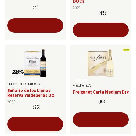
DOCa
(4)
2021
(45)
28%
29.70
statt 41.70
58.50
Flasche: 4.95 statt 6.95
Flasche: 9.75
Señorío de los Llanos
Freixenet Carta Medium Dry
Reserva Valdepeñas DO
(16)
2020
(25)