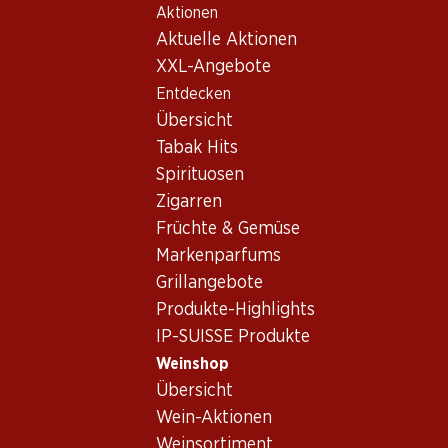
Aktionen
Table Of Content
Home
Weinshop
Wein Sortiment
Zum Hauptinhalt springen
Zum Inhaltsverzeichnis springen
Zum Hauptmenü springen
Aktuelle Aktionen
Spanien
XXL-Angebote
Entdecken
Spanien
Übersicht
Exklusiv online!
Exklusiv online!
Tabak Hits
Spirituosen
236.70
257.70
Zigarren
Flasche: 39.45
Flasche: 42.95
Früchte & Gemüse
Mauro Vino de la Tierra de
Aalto DO Ribera del Duero
Castilla y León
Markenparfums
2023
2021
(13)
Grillangebote
(27)
Produkte-Highlights
IP-SUISSE Produkte
Weinshop
Übersicht
Wein-Aktionen
Weinsortiment