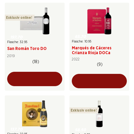
Exklusiv online!
65.70
197.70
Flasche: 10.95
Flasche: 32.95
Marqués de Cáceres
San Román Toro DO
Crianza Rioja DOCa
2019
2022
(18)
(9)
Exklusiv online!
137.70
58.50