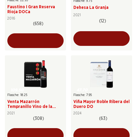
Flasche: 22.95
Flasche: 9.75
Faustino I Gran Reserva
Dehesa La Granja
Rioja DOCa
2021
2016
(12)
(658)
109.50
47.70
Flasche: 18.25
Flasche: 7.95
Venta Mazarrón
Viña Mayor Roble Ribera del
Tempranillo Vino de la
Duero DO
Tierra de Castilla y León
2021
2024
(308)
(63)