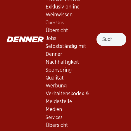
Exklusiv online
Weinwissen
Services
Filialen
Über Uns
Übersicht
Filialsuche
Übersicht
Denner Woche abonnieren
Neue Standorte
Suche
Jobs
Aktionsalarm
Selbstständig mit
Einkaufsliste
Denner
Denner App
Nachhaltigkeit
Newsletter
Sponsoring
WhatsApp
Qualität
Geschenkkarten
Werbung
Verhaltenskodex &
Über uns
Kontakt & Hilfe
Meldestelle
Übersicht
FAQ
Medien
Jobs
Kontaktformular
Services
Selbstständig mit Denner
Kundendienst
Übersicht