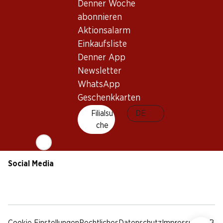
Nachhaltigkeit
Denner Woche
Lieferbedingungen
abonnieren
Sponsoring
Aktionsalarm
Qualität
Einkaufsliste
Werbung
Denner App
Verhaltenskodex &
Meldestelle
Newsletter
Medien
WhatsApp
Geschenkkarten
Denner App
Filialsu
DE
che
Social Media
facebook
instagram
youtube
linkedin
tiktok