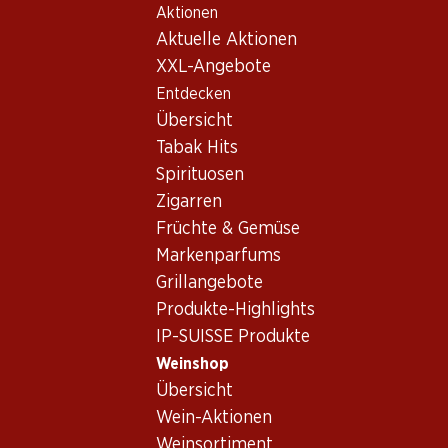
Aktionen
Table Of Content
Home
Weinshop
Wein Sortiment
Zum Hauptinhalt springen
Zum Inhaltsverzeichnis springen
Zum Hauptmenü springen
Aktuelle Aktionen
Sauvignon Blanc, Südafrika
XXL-Angebote
Entdecken
Südafrika
Sauvignon Blanc
Hoppala, keine Produkte verfügbar mit den gewählten
Übersicht
Kriterien...
Tabak Hits
Spirituosen
Filter zurücksetzen
Zigarren
Früchte & Gemüse
Markenparfums
Grillangebote
Newsletter
Produkte-Highlights
IP-SUISSE Produkte
Bleiben Sie mit dem Denner Newsletter immer auf dem
neusten Stand. Melden Sie sich jetzt an!
Weinshop
Übersicht
E-Mail Adresse
Jetzt anmelden
Wein-Aktionen
Weinsortiment