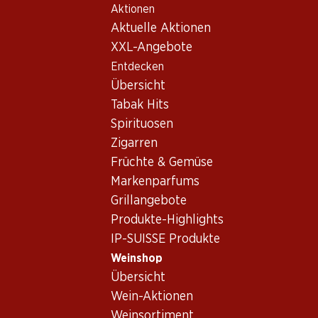
Aktionen
Table Of Content
Home
Weinshop
Wein Sortiment
Zum Hauptinhalt springen
Zum Inhaltsverzeichnis springen
Zum Hauptmenü springen
Aktuelle Aktionen
Chardonnay, Südafrika
XXL-Angebote
Entdecken
Südafrika
Chardonnay
Übersicht
Tabak Hits
Spirituosen
59.70
Zigarren
Flasche: 9.95
Früchte & Gemüse
Boschendal Chardonnay
Sommelier Selection
Markenparfums
2024
Grillangebote
(17)
Produkte-Highlights
IP-SUISSE Produkte
Weinshop
Übersicht
Wein-Aktionen
1 Produkten
Weinsortiment