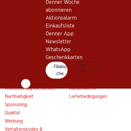
Denner Woche
Aktionsalarm
abonnieren
Einkaufsliste
Aktionsalarm
Denner App
Einkaufsliste
Newsletter
Denner App
WhatsApp
Newsletter
Geschenkkarten
WhatsApp
Geschenkkarten
Über uns
Kontakt & Hilfe
Filialsu
DE
Übersicht
FAQ
che
Jobs
Kontaktformular
Selbstständig mit Denner
Kundendienst
Nachhaltigkeit
Lieferbedingungen
Sponsoring
Qualität
Werbung
Verhaltenskodex &