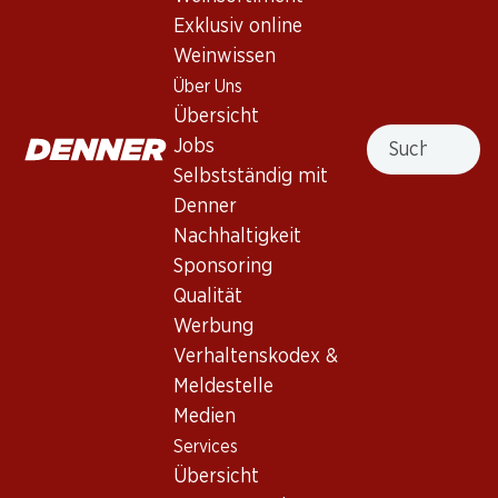
Exklusiv online
Weinwissen
Nach Oben
Über Uns
Übersicht
Suche
Jobs
Selbstständig mit
Newsletter
Denner
Nachhaltigkeit
Bleiben Sie mit dem Denner Newsletter immer auf dem
neusten Stand. Melden Sie sich jetzt an!
Sponsoring
Qualität
E-Mail Adresse
Jetzt anmelden
Werbung
Verhaltenskodex &
Meldestelle
Medien
Services
Filialen
Services
Übersicht
Filialsuche
Übersicht
Denner Woche abonnieren
Neue Standorte