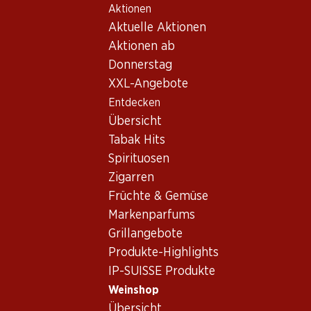
Aktionen
Table Of Content
Home
Weinshop
Wein Sortiment
Zum Hauptinhalt springen
Zum Inhaltsverzeichnis springen
Zum Hauptmenü springen
Aktuelle Aktionen
Grechetto, Italien
Aktionen ab
Donnerstag
Italien
Grechetto
XXL-Angebote
Entdecken
Übersicht
25.80
Tabak Hits
Flasche: 4.30
Spirituosen
S. Orsola Orvieto Classico
DOC
Zigarren
2025
Früchte & Gemüse
(55)
Markenparfums
Grillangebote
Produkte-Highlights
IP-SUISSE Produkte
Weinshop
1 Produkten
Übersicht