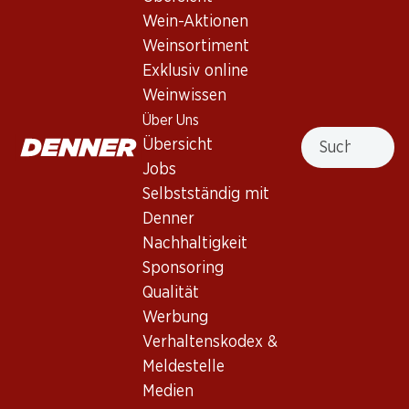
Wein-Aktionen
Weinsortiment
Nach Oben
Exklusiv online
Weinwissen
Über Uns
Suche
Übersicht
Newsletter
Jobs
Selbstständig mit
Bleiben Sie mit dem Denner Newsletter immer auf dem
neusten Stand. Melden Sie sich jetzt an!
Denner
Nachhaltigkeit
E-Mail Adresse
Jetzt anmelden
Sponsoring
Qualität
Werbung
Verhaltenskodex &
Services
Filialen
Meldestelle
Übersicht
Filialsuche
Medien
Denner Woche abonnieren
Neue Standorte