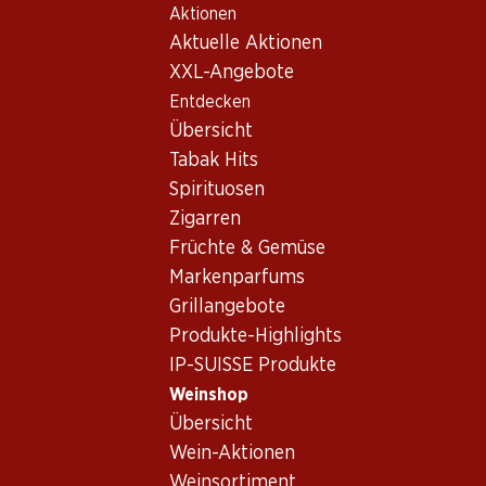
Aktionen
Table Of Content
Home
Weinshop
Wein Sortiment
Zum Hauptinhalt springen
Zum Inhaltsverzeichnis springen
Zum Hauptmenü springen
Aktuelle Aktionen
Syrah, Australien
XXL-Angebote
Entdecken
Australien
Syrah
Übersicht
Tabak Hits
Spirituosen
23.70
41.70
Zigarren
Flasche: 3.95
Flasche: 6.95
Früchte & Gemüse
Sovereign Creek Shiraz
Hardys Stamp
Cabernet/Shiraz
2024
Markenparfums
(94)
(48)
Grillangebote
Produkte-Highlights
IP-SUISSE Produkte
Weinshop
Übersicht
2 Produkten
Wein-Aktionen
Weinsortiment