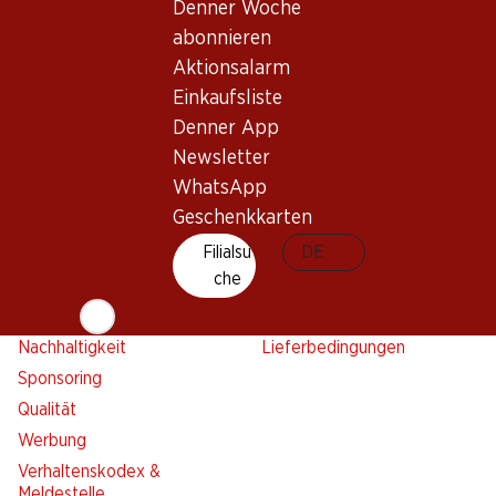
Aktionsalarm
Denner Woche
Einkaufsliste
abonnieren
Aktionsalarm
Denner App
Einkaufsliste
Newsletter
Denner App
WhatsApp
Newsletter
Geschenkkarten
WhatsApp
Geschenkkarten
Über uns
Kontakt & Hilfe
Filialsu
DE
Übersicht
FAQ
che
Jobs
Kontaktformular
Selbstständig mit Denner
Kundendienst
Nachhaltigkeit
Lieferbedingungen
Sponsoring
Qualität
Werbung
Verhaltenskodex &
Meldestelle