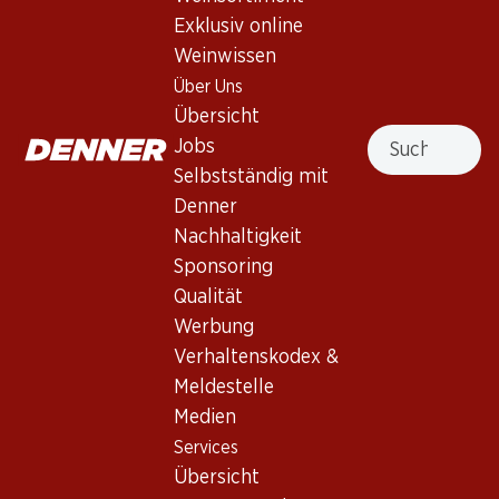
Exklusiv online
Nach Oben
Weinwissen
Über Uns
Übersicht
Suche
Jobs
Newsletter
Selbstständig mit
Denner
Bleiben Sie mit dem Denner Newsletter immer auf dem
Nachhaltigkeit
neusten Stand. Melden Sie sich jetzt an!
Sponsoring
E-Mail Adresse
Qualität
Jetzt anmelden
Werbung
Verhaltenskodex &
Meldestelle
Services
Filialen
Medien
Übersicht
Filialsuche
Services
Denner Woche abonnieren
Neue Standorte
Übersicht