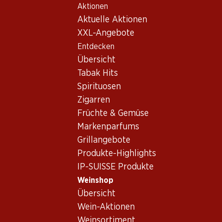
Aktionen
Table Of Content
Home
Weinshop
Wein Sortiment
Zum Hauptinhalt springen
Zum Inhaltsverzeichnis springen
Zum Hauptmenü springen
Aktuelle Aktionen
Argentinien - verschiedene
XXL-Angebote
Regionen
Entdecken
Argentinien
Übersicht
Tabak Hits
Spirituosen
Zigarren
½ PREIS
Früchte & Gemüse
44.70
statt 89.40
*
57.–
Flasche: 7.45 statt 14.90
*
Markenparfums
Flasche: 9.50
Bio Argento Estate Reserve
Trapiche Vineyards
Grillangebote
Malbec
Torrontés
2025
Produkte-Highlights
2024
(25)
IP-SUISSE Produkte
Weinshop
Übersicht
Wein-Aktionen
* Konkurrenzvergleich
Weinsortiment