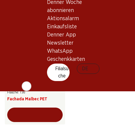
Denner Woche
Argento Estate Bottled
Trivento Malbec Reserve
abonnieren
Cabernet Sauvignon
2024
2024
Aktionsalarm
(35)
(176)
Einkaufsliste
Denner App
Newsletter
WhatsApp
Geschenkkarten
Filialsu
DE
che
23.40
Flasche: 1.95
Fachada Malbec PET