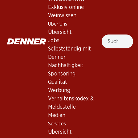
Exklusiv online
Weinwissen
Über Uns
Übersicht
69.30
Suche
59.40
Jobs
Flasche: 11.55
Flasche: 9.90
Selbstständig mit
Argento Estate Bottled
Trapiche Vineyards Malbec
Malbec
2024
Denner
2025
(3)
Nachhaltigkeit
(512)
Sponsoring
Qualität
Werbung
Verhaltenskodex &
Meldestelle
Medien
Services
Übersicht
59.70
89.70
Flasche: 9.95
Flasche: 14.95