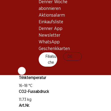
Denner Woche
Wissenswertes
abonnieren
Aktionsalarm
Rebsorte
Einkaufsliste
Malbec
Denner App
Weintyp
Newsletter
Rotwein
WhatsApp
Trinkreife
Geschenkkarten
1–4 Jahre
Filialsu
DE
Vegan
che
Trinktemperatur
16–18 °C
CO2-Fussabdruck
11.73 kg
Art.Nr.