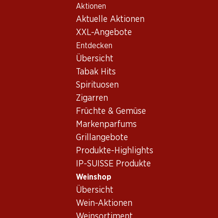
Aktionen
Table Of Content
Home
Weinshop
Wein/Champagner
Rotwein
Zum Hauptinhalt springen
Zum Inhaltsverzeichnis springen
Zum Hauptmenü springen
Aktuelle Aktionen
Argentinien
Mendoza
Trivento Malbec Reserve
XXL-Angebote
Entdecken
Übersicht
Tabak Hits
Spirituosen
Zigarren
Früchte & Gemüse
Markenparfums
Grillangebote
Produkte-Highlights
IP-SUISSE Produkte
Weinshop
Vorderseite
Rückseite
Verpackung
Übersicht
Wein-Aktionen
4.0
(35)
Weinsortiment