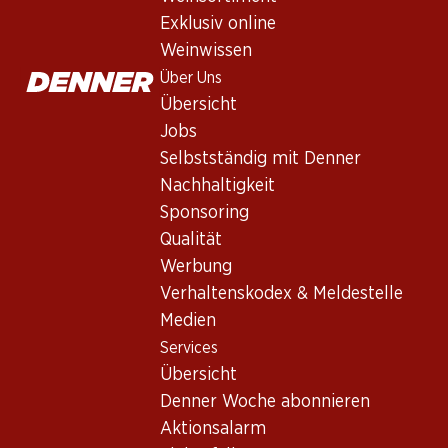
Exklusiv online
Weinwissen
Über Uns
Übersicht
Jobs
Selbstständig mit Denner
Nachhaltigkeit
Newsletter
Sponsoring
Qualität
Bleiben Sie mit dem Denner Newsletter immer auf dem neusten
Werbung
E-Mail Adresse
Verhaltenskodex & Meldestelle
Medien
Services
Übersicht
Services
Denner Woche abonnieren
Übersicht
Aktionsalarm
Denner Woche abonnieren