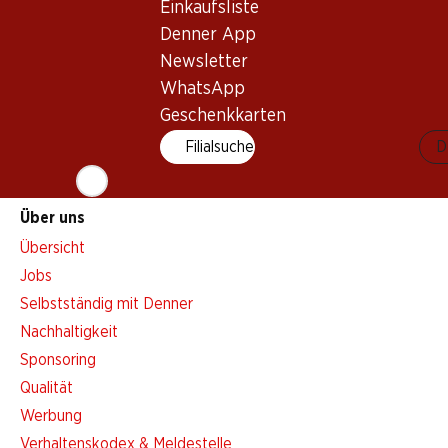
Einkaufsliste
Aktionsalarm
Denner App
Einkaufsliste
Newsletter
Denner App
WhatsApp
Newsletter
Geschenkkarten
WhatsApp
Filialsuche
D
Geschenkkarten
Über uns
Übersicht
Jobs
Selbstständig mit Denner
Nachhaltigkeit
Sponsoring
Qualität
Werbung
Verhaltenskodex & Meldestelle