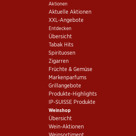
Aktionen
Table Of Content
Home
Weinshop
Wein Sortiment
Zum Hauptinhalt springen
Zum Inhaltsverzeichnis springen
Zum Hauptmenü springen
Aktuelle Aktionen
Argentinien
XXL-Angebote
Entdecken
Argentinien
Übersicht
Tabak Hits
½ PREI
Spirituosen
44.70
statt 89
59.40
Zigarren
57.–
Flasche: 7.45 statt
Flasche: 9.90
Flasche: 9.50
Früchte & Gemüse
Bio Argento 
Trapiche Vineyards
Trapiche Vineyards
Reserve Malb
Malbec
Markenparfums
Torrontés
2025
2024
Grillangebote
2024
(3)
Produkte-Highlights
IP-SUISSE Produkte
Weinshop
* Konkurrenzve
Übersicht
Wein-Aktionen
Weinsortiment