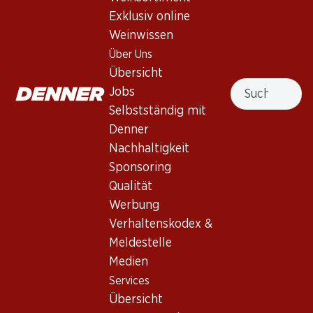
4.5
(29)
Exklusiv online
Vieux Murets Dôle Blanche du
Weinwissen
Valais AOC
Über Uns
Übersicht
Weisswein
,
Schweiz
,
Wallis
, 2025
Suche
Jobs
Lachsfarben. Duftet intensiv nach Früchten. Fruchtiger
Selbstständig mit
Auftakt, eleganter Körper mit dezenter Säure.
Denner
Nachhaltigkeit
Nicht lieferbar
Sponsoring
Qualität
Werbung
Verhaltenskodex &
Meldestelle
Wissenswertes
Medien
Services
Rebsorte
Übersicht