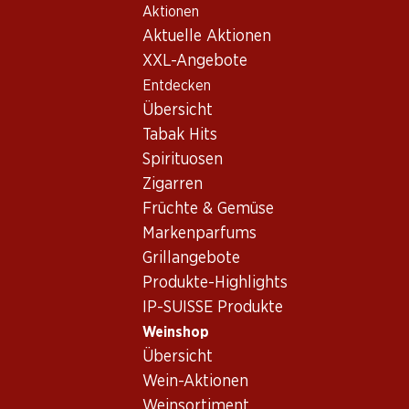
Aktionen
Table Of Content
Home
Weinshop
Wein/Champagner
Weisswein
Zum Hauptinhalt springen
Zum Inhaltsverzeichnis springen
Zum Hauptmenü springen
Aktuelle Aktionen
Schweiz
Wallis
Vieux Murets Dôle Blanche du Valais AOC
XXL-Angebote
Entdecken
Übersicht
Tabak Hits
Spirituosen
Zigarren
Früchte & Gemüse
Markenparfums
Grillangebote
Produkte-Highlights
IP-SUISSE Produkte
Weinshop
Übersicht
Vorderseite
Rückseite
Verpackung
Wein-Aktionen
Weinsortiment