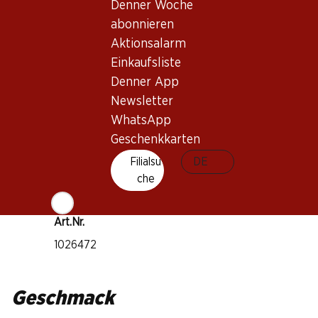
Pinot Noir
Denner Woche
abonnieren
Gamay
Weintyp
Aktionsalarm
Einkaufsliste
Weisswein
Trinkreife
Denner App
Newsletter
2–3 Jahre
WhatsApp
Geschenkkarten
Trinktemperatur
Filialsu
DE
10–12 °C
che
CO2-Fussabdruck
7.02 kg
Art.Nr.
1026472
Geschmack