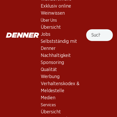
Exklusiv online
Weinwissen
Über Uns
Übersicht
58.80
75.30
Suche
Jobs
Flasche: 9.80
Flasche: 12.55
Luis Felipe Edwards
Luis Felipe Edwards
Selbstständig mit
Terraced Viognier Reserva
Terraced Carmenère Gran
Denner
Reserva
2025
2023
(10)
(644)
Nachhaltigkeit
Sponsoring
Qualität
Werbung
Verhaltenskodex &
Meldestelle
Medien
Services
89.70
75.30
Übersicht
Flasche: 14.95
Flasche: 12.55