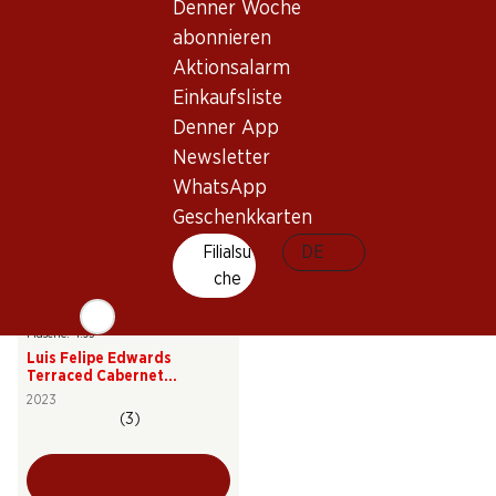
Denner Woche
Casillero del Diablo Dark
Luis Felipe Edwards
Red
Terraced Cabernet
abonnieren
Sauvignon Gran Reserva
2023
2023
Aktionsalarm
(62)
(68)
Einkaufsliste
Denner App
Newsletter
WhatsApp
Geschenkkarten
Filialsu
DE
che
29.70
Flasche: 4.95
Luis Felipe Edwards
Terraced Cabernet
Sauvignon Gran Reserva
2023
(3)