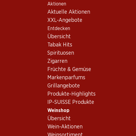
Aktionen
Table Of Content
Home
Weinshop
Wein/Champagner
Rotwein
Zum Hauptinhalt springen
Zum Inhaltsverzeichnis springen
Zum Hauptmenü springen
Aktuelle Aktionen
Chile
verschiedene Regionen
Rotwein_old Chile,
XXL-Angebote
Entdecken
verschiedene Regionen
Chile
Übersicht
Tabak Hits
Spirituosen
Zigarren
Früchte & Gemüse
58.80
Markenparfums
29.70
Flasche: 9.80
Flasche: 4.95
Grillangebote
Concha y Toro Casillero del
Los Pasos Carménère
Diablo Cabernet Sauvignon
Produkte-Highlights
2024
Reserva
2023
IP-SUISSE Produkte
(153)
(19)
Weinshop
Übersicht
Wein-Aktionen
Weinsortiment