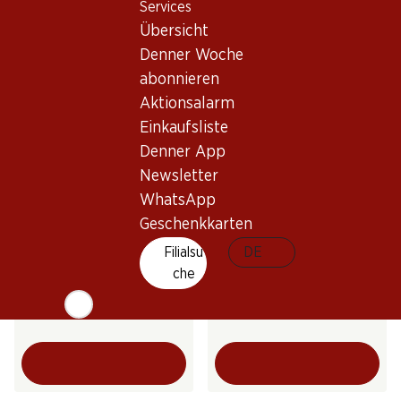
Giulia Pinot Grigio delle
Porta Leone Millesimato
Services
Venezie DOC
Brut Prosecco DOC
Übersicht
2025
2024
(78)
(11)
Denner Woche
abonnieren
Aktionsalarm
Einkaufsliste
Denner App
Newsletter
WhatsApp
Geschenkkarten
49.80
26.70
Filialsu
DE
Flasche: 8.30
Flasche: 4.45
che
Porta Leone Extra Dry
Leopardo Vino Frizzante
Prosecco DOC
Prosecco DOC
(32)
(12)