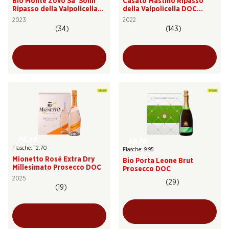
Bio Monte Zovo Sa’ Solin
Casato Mastino Ripasso
Ripasso della Valpolicella
della Valpolicella DOC
DOC Superiore
Superiore
2023
2022
(34)
(143)
76.20
59.70
Flasche: 12.70
Flasche: 9.95
Mionetto Rosé Extra Dry
Bio Porta Leone Brut
Millesimato Prosecco DOC
Prosecco DOC
2025
(29)
(19)