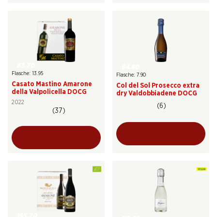
83.70
94.80
Flasche: 13.95
Flasche: 7.90
Casato Mastino Amarone
Col del Sol Prosecco extra
della Valpolicella DOCG
dry Valdobbiadene DOCG
2022
(6)
(37)
155.70