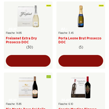
89.10
82.–
Flasche: 14.85
Flasche: 3.45
Freixenet Extra Dry
Porta Leone Brut Prosecco
Prosecco DOC
DOC
(30)
(5)
95.10
36.60
Flasche: 15.85
Flasche: 6.10