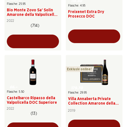
118.80
Flasche: 25.95
Flasche: 4.95
Bio Monte Zovo Sa’ Solin
Freixenet Extra Dry
Amarone della Valpolicella
Prosecco DOC
DOCG
2022
(714)
Exklusiv online!
66.–
179.70
Flasche: 5.50
Flasche: 29.95
Castelbarco Ripasso della
Villa Annaberta Private
Valpolicella DOC Superiore
Collection Amarone della
Valpolicella DOCG Riserva
2022
2019
(13)