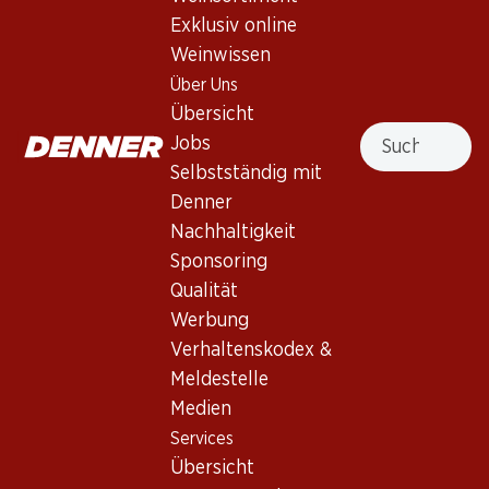
Exklusiv online
Weinwissen
Nach Oben
Über Uns
Übersicht
Suche
Jobs
Selbstständig mit
Denner
Newsletter
Nachhaltigkeit
Bleiben Sie mit dem Denner Newsletter immer auf dem
Sponsoring
neusten Stand. Melden Sie sich jetzt an!
Qualität
Werbung
E-Mail Adresse
Jetzt anmelden
Verhaltenskodex &
Meldestelle
Medien
Services
Services
Filialen
Übersicht
Übersicht
Filialsuche