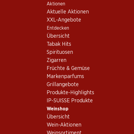
Aktionen
Table Of Content
Home
Weinshop
Wein/Champagner
Rosé
Zum Hauptinhalt springen
Zum Inhaltsverzeichnis springen
Zum Hauptmenü springen
Aktuelle Aktionen
USA
Rosé USA
XXL-Angebote
Entdecken
USA
Rosé
Übersicht
Tabak Hits
Spirituosen
Zigarren
40.80
Früchte & Gemüse
Flasche: 6.80
Stone Barn White Zinfandel
Markenparfums
Rosé
Grillangebote
2025
(133)
Produkte-Highlights
IP-SUISSE Produkte
Weinshop
Übersicht
Wein-Aktionen
Weinsortiment
1 Produkten