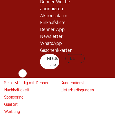
Denner Woche
Denner Woche abonnieren
Neue Standorte
abonnieren
Aktionsalarm
Aktionsalarm
Einkaufsliste
Einkaufsliste
Denner App
Denner App
Newsletter
Newsletter
WhatsApp
WhatsApp
Geschenkkarten
Geschenkkarten
Filialsu
DE
Über uns
Kontakt & Hilfe
che
Übersicht
FAQ
Jobs
Kontaktformular
Selbstständig mit Denner
Kundendienst
Nachhaltigkeit
Lieferbedingungen
Sponsoring
Qualität
Werbung