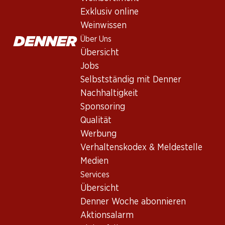
Exklusiv online
Weinwissen
Über Uns
Übersicht
Jobs
Selbstständig mit Denner
Nachhaltigkeit
Newsletter
Sponsoring
Bleiben Sie mit dem Denner Newsletter immer auf dem neusten
Qualität
Werbung
E-Mail Adresse
Verhaltenskodex & Meldestelle
Medien
Services
Übersicht
Services
Denner Woche abonnieren
Übersicht
Aktionsalarm
Denner Woche abonnieren