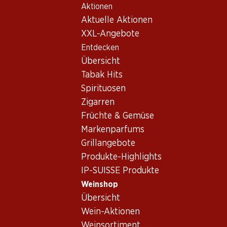
Aktionen
Table Of Content
Home
Weinshop
Wein/Champagner
Weisswein
Zum Hauptinhalt springen
Zum Inhaltsverzeichnis springen
Zum Hauptmenü springen
Aktuelle Aktionen
Weisswein_old Südafrika
XXL-Angebote
Entdecken
Südafrika
Übersicht
Tabak Hits
Spirituosen
59.70
21.–
Zigarren
23.40
Flasche: 9.95
Flasche: 3.50
Flasche: 1.95
Früchte & Gemüse
Boschendal
Zonnewyn Chenin
Divine Hope 
Chardonnay
Blanc
Markenparfums
Blanc Wester
Sommelier
PET
2024
2025
Grillangebote
Selection
(17)
(65)
Produkte-Highlights
IP-SUISSE Produkte
Weinshop
Übersicht
Wein-Aktionen
Weinsortiment