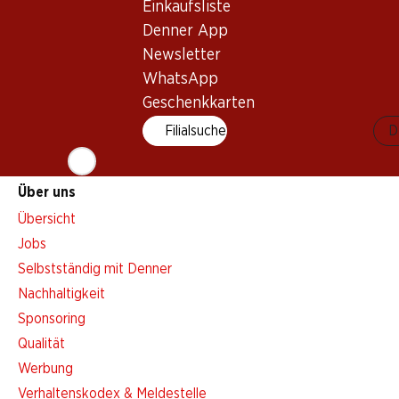
Einkaufsliste
Aktionsalarm
Denner App
Einkaufsliste
Newsletter
Denner App
WhatsApp
Newsletter
Geschenkkarten
WhatsApp
Filialsuche
D
Geschenkkarten
Über uns
Übersicht
Jobs
Selbstständig mit Denner
Nachhaltigkeit
Sponsoring
Qualität
Werbung
Verhaltenskodex & Meldestelle