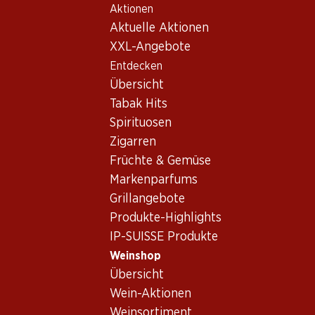
Aktionen
Table Of Content
Home
Weinshop
Wein/Champagner
Rotwein
Zum Hauptinhalt springen
Zum Inhaltsverzeichnis springen
Zum Hauptmenü springen
Aktuelle Aktionen
Schweiz
Wallis
Soleil-du-Rhône Assemblage de Cépages rouges
XXL-Angebote
Entdecken
Übersicht
Tabak Hits
Spirituosen
Zigarren
Früchte & Gemüse
Markenparfums
Grillangebote
Produkte-Highlights
IP-SUISSE Produkte
Weinshop
Übersicht
Soleil-du-Rhône Assemblage de
Wein-Aktionen
Cépages rouges
Weinsortiment