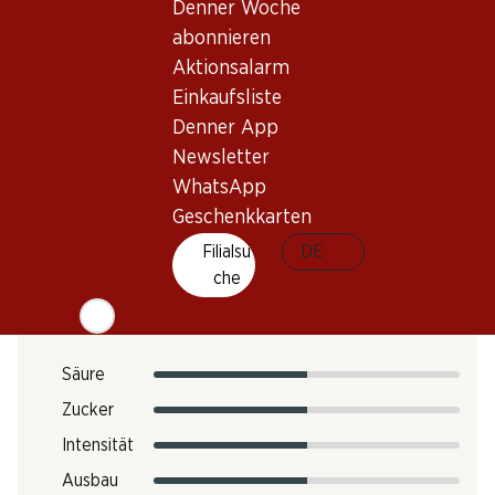
Denner Woche
abonnieren
Trinktemperatur
Aktionsalarm
Einkaufsliste
CO2-Fussabdruck
Denner App
7.62 kg
Newsletter
Art.Nr.
WhatsApp
1026726
Geschenkkarten
Filialsu
DE
Geschmack
che
Säure
Zucker
Intensität
Ausbau