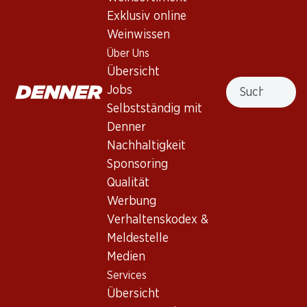
Exklusiv online
Rotwein
,
Schweiz
,
Wallis
Weinwissen
Schweiz, Wallis, 1 Liter
Über Uns
Übersicht
Nicht lieferbar
Suche
Jobs
Selbstständig mit
Denner
Nachhaltigkeit
Sponsoring
Wissenswertes
Qualität
Werbung
Rebsorte
Verhaltenskodex &
Meldestelle
Weintyp
Medien
Rotwein
Services
Trinkreife
Übersicht
0