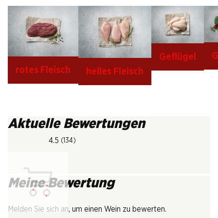
G
Geflügel
rotes Fleisch
helles Fleisch
Aktuelle Bewertungen
4.5
(134)
Meine Bewertung
Lädt...
Melden Sie sich an, um einen Wein zu bewerten.