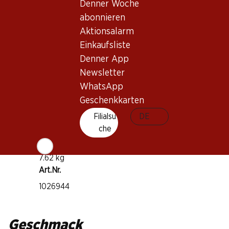
Denner Woche
Rebsorte
abonnieren
Merlot
Aktionsalarm
Weintyp
Einkaufsliste
Rotwein
Denner App
Trinkreife
Newsletter
1–4 Jahre
WhatsApp
Geschenkkarten
Trinktemperatur
Filialsu
DE
che
16–18 °C
CO2-Fussabdruck
7.62 kg
Art.Nr.
1026944
Geschmack