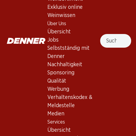
Sole Merlot del Ticino DOC
Exklusiv online
Weinwissen
Rotwein
,
Schweiz
,
Tessin
, 2024
Über Uns
Rubinrot. Feine Aromen von Waldbeeren. Voll im Gaumen,
Übersicht
Suche
mit weichen, runden Tanninen und lang anhaltendem Abgang.
Jobs
Selbstständig mit
59.10
Denner
Nachhaltigkeit
Stückpreis: 9.85
Sponsoring
à 6 x 75 cl
Qualität
Lieferbar
Werbung
Verhaltenskodex &
Meldestelle
Medien
Services
Wissenswertes
Übersicht