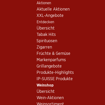
Aktionen
Table Of Content
Home
Weinshop
Wein/Champagner
Rotwein
Zum Hauptinhalt springen
Zum Inhaltsverzeichnis springen
Zum Hauptmenü springen
Aktuelle Aktionen
Schweiz
Tessin
Sole Merlot del Ticino DOC
XXL-Angebote
Entdecken
Übersicht
Tabak Hits
Spirituosen
Zigarren
Früchte & Gemüse
Markenparfums
Grillangebote
Produkte-Highlights
IP-SUISSE Produkte
Weinshop
Vorderseite
Rückseite
Verpackung
Übersicht
Wein-Aktionen
4.5
(134)
Weinsortiment