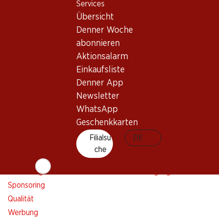
Services
Denner Woche abonnieren
Neue Standorte
Übersicht
Aktionsalarm
Denner Woche
Einkaufsliste
abonnieren
Denner App
Aktionsalarm
Newsletter
Einkaufsliste
WhatsApp
Denner App
Geschenkkarten
Newsletter
WhatsApp
Über uns
Kontakt & Hilfe
Geschenkkarten
Übersicht
FAQ
Filialsu
DE
Jobs
Kontaktformular
che
Selbstständig mit Denner
Kundendienst
Nachhaltigkeit
Lieferbedingungen
Sponsoring
Qualität
Werbung