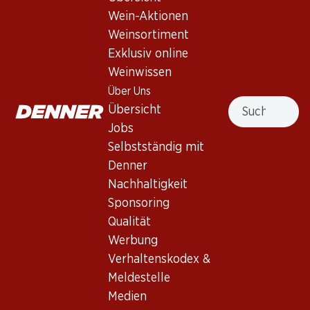
Wein-Aktionen
Weinsortiment
Nach Oben
Exklusiv online
Weinwissen
Über Uns
Suche
Übersicht
Jobs
Newsletter
Selbstständig mit
Bleiben Sie mit dem Denner Newsletter immer auf dem
Denner
neusten Stand. Melden Sie sich jetzt an!
Nachhaltigkeit
Sponsoring
E-Mail Adresse
Jetzt anmelden
Qualität
Werbung
Verhaltenskodex &
Meldestelle
Services
Filialen
Medien
Übersicht
Filialsuche