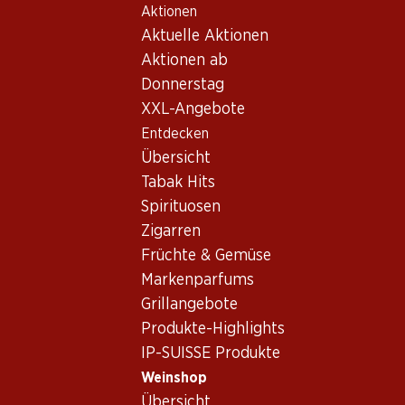
Aktionen
Table Of Content
Home
Weinshop
Wein/Champagner
Rosé
Zum Hauptinhalt springen
Zum Inhaltsverzeichnis springen
Zum Hauptmenü springen
Aktuelle Aktionen
Portugal
Setúbal
Rosé_old Portugal, Setúbal
Aktionen ab
Donnerstag
Portugal
Setúbal
XXL-Angebote
Entdecken
Übersicht
Tabak Hits
41.70
Spirituosen
Flasche: 6.95
JP Azeitão Tinto Vinho
Zigarren
Regional Península de
Früchte & Gemüse
Setúbal
2025
(35)
Markenparfums
Grillangebote
Produkte-Highlights
IP-SUISSE Produkte
Weinshop
Übersicht
1 Produkten