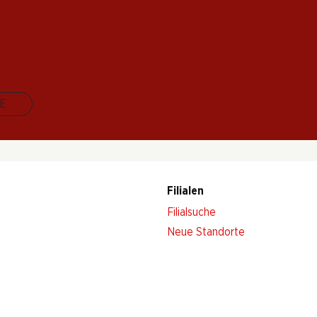
 Stand. Melden Sie sich jetzt an!
E
Filialen
Filialsuche
Neue Standorte