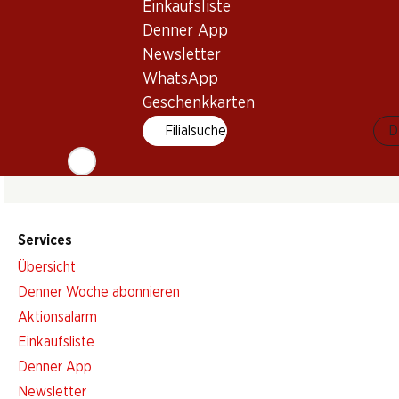
Einkaufsliste
Denner App
Newsletter
Newsletter
WhatsApp
Geschenkkarten
Bleiben Sie mit dem Denner Newsletter immer auf dem neusten
Filialsuche
D
E-Mail Adresse
Services
Übersicht
Denner Woche abonnieren
Aktionsalarm
Einkaufsliste
Denner App
Newsletter