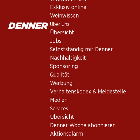
Exklusiv online
Weinwissen
Über Uns
104.70
59.70
94.80
Flasche: 17.45
Flasche: 9.95
Flasche: 15.80
Übersicht
Marqués de Cáceres
Glorioso Crianza
Faustino V R
Jobs
Reserva Rioja DOCa
Rioja DOCa
Rioja DOCa
2020
Selbstständig mit Denner
2022
2019
(8)
(122)
(
Nachhaltigkeit
Sponsoring
Qualität
Werbung
Verhaltenskodex & Meldestelle
Medien
Services
Übersicht
Denner Woche abonnieren
Aktionsalarm