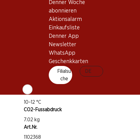
Denner Woche
abonnieren
Wissenswertes
Aktionsalarm
Einkaufsliste
Rebsorte
Denner App
Chasselas
Newsletter
Weintyp
WhatsApp
Weisswein
Geschenkkarten
Trinkreife
Filialsu
DE
1–5 Jahre
che
Trinktemperatur
10–12 °C
CO2-Fussabdruck
7.02 kg
Art.Nr.
1102368