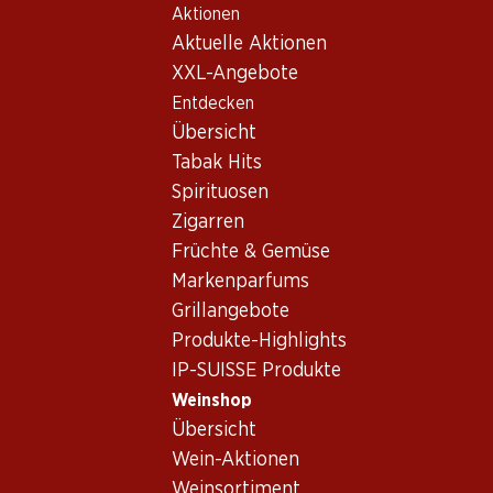
Aktionen
Table Of Content
Home
Weinshop
Wein/Champagner
Weisswein
Zum Hauptinhalt springen
Zum Inhaltsverzeichnis springen
Zum Hauptmenü springen
Aktuelle Aktionen
Schweiz
Wallis
Maître Chais Fendant St-Léonard AOC Valais
XXL-Angebote
Entdecken
Übersicht
Tabak Hits
Spirituosen
Zigarren
Früchte & Gemüse
Markenparfums
Grillangebote
Produkte-Highlights
IP-SUISSE Produkte
Weinshop
Übersicht
Vorderseite
Rückseite
Wein-Aktionen
Weinsortiment