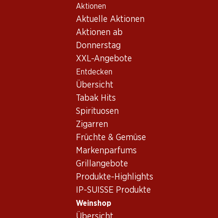
Aktionen
Table Of Content
Home
Weinshop
Wein/Champagner
Schaumwein
Zum Hauptinhalt springen
Zum Inhaltsverzeichnis springen
Zum Hauptmenü springen
Aktuelle Aktionen
Italien
Venetien
Freixenet Extra Dry Prosecco DOC
Aktionen ab
Donnerstag
XXL-Angebote
Entdecken
Übersicht
Tabak Hits
Spirituosen
Zigarren
Früchte & Gemüse
Markenparfums
Grillangebote
Produkte-Highlights
IP-SUISSE Produkte
Vorderseite
Rückseite
Weinshop
Übersicht