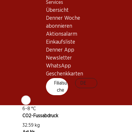
Services
Wissenswertes
Übersicht
Denner Woche
abonnieren
Rebsorte
Aktionsalarm
Glera
Einkaufsliste
Weintyp
Denner App
Schaumwein
Newsletter
Trinkreife
WhatsApp
1 Jahr ab Kauf
Geschenkkarten
Vegan
Filialsu
DE
che
Trinktemperatur
6–8 °C
CO2-Fussabdruck
32.59 kg