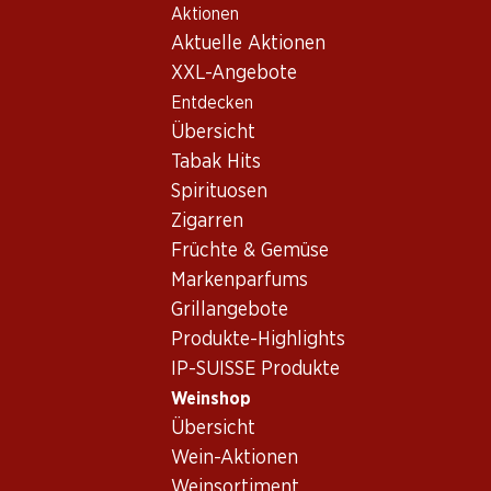
Aktionen
Table Of Content
Home
Weinshop
Wein/Champagner
Rotwein
Zum Hauptinhalt springen
Zum Inhaltsverzeichnis springen
Zum Hauptmenü springen
Aktuelle Aktionen
Schweiz
Wallis
Dôle Léon Foody Collection AOC Valais
XXL-Angebote
Entdecken
Übersicht
Tabak Hits
Spirituosen
Zigarren
Früchte & Gemüse
Markenparfums
Grillangebote
Produkte-Highlights
IP-SUISSE Produkte
Weinshop
Übersicht
Vorderseite
Rückseite
Wein-Aktionen
Weinsortiment