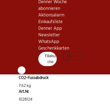
Denner Woche
Gamay
abonnieren
Aktionsalarm
Diolinoir
Einkaufsliste
Gamaret
Denner App
Weintyp
Newsletter
Rotwein
WhatsApp
Trinkreife
Geschenkkarten
1–4 Jahre
Filialsu
DE
che
Trinktemperatur
14–16 °C
CO2-Fussabdruck
7.62 kg
Art.Nr.
1028124