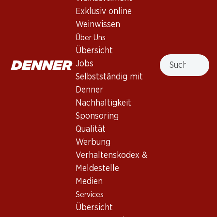
Dôle Léon Foody Collection AOC
Exklusiv online
Valais
Weinwissen
Über Uns
Rotwein
,
Schweiz
,
Wallis
Übersicht
Suche
Leuchtendes Rubinrot. Elegante Aromen von roten Früchten
Jobs
und reifen Kirschen. Am Gaumen voll mit seidigen Tanninen
Selbstständig mit
uns langem harmonischem Abgang.
Denner
Nachhaltigkeit
Nicht lieferbar
Sponsoring
Qualität
Werbung
Verhaltenskodex &
Meldestelle
Wissenswertes
Medien
Services
Rebsorte
Übersicht
Pinot Noir