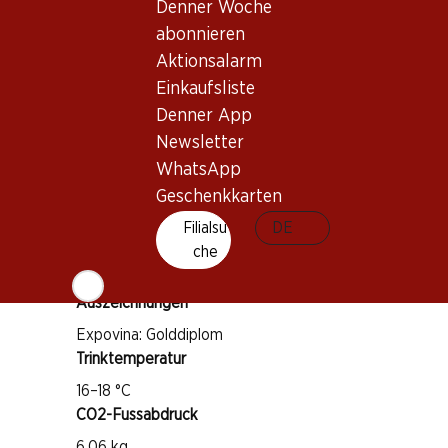
Denner Woche
Wissenswertes
abonnieren
Aktionsalarm
Rebsorte
Einkaufsliste
Grenache
Denner App
Syrah
Newsletter
Weintyp
WhatsApp
Rotwein
Geschenkkarten
Trinkreife
Filialsu
DE
1–8 Jahre
che
Auszeichnungen
Expovina: Golddiplom
Trinktemperatur
16–18 °C
CO2-Fussabdruck
6.06 kg