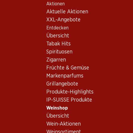
Aktionen
Table Of Content
Home
Weinshop
Wein/Champagner
Rotwein
Zum Hauptinhalt springen
Zum Inhaltsverzeichnis springen
Zum Hauptmenü springen
Aktuelle Aktionen
Frankreich
Côtes du Rhône
Comte de Terrefont Gigondas AOC
XXL-Angebote
Entdecken
Übersicht
Tabak Hits
Spirituosen
Zigarren
Früchte & Gemüse
Markenparfums
Grillangebote
Produkte-Highlights
IP-SUISSE Produkte
Weinshop
Übersicht
Vorderseite
Rückseite
Verpackung
Wein-Aktionen
Weinsortiment