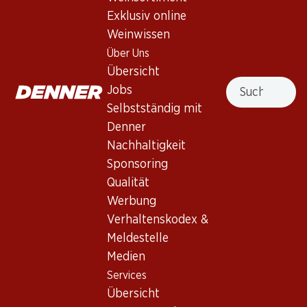
Exklusiv online
Weinwissen
Nach Oben
Über Uns
Übersicht
Suche
Jobs
Selbstständig mit
Denner
Newsletter
Nachhaltigkeit
Bleiben Sie mit dem Denner Newsletter immer auf dem
Sponsoring
neusten Stand. Melden Sie sich jetzt an!
Qualität
Werbung
E-Mail Adresse
Jetzt anmelden
Verhaltenskodex &
Meldestelle
Medien
Services
Services
Filialen
Übersicht
Übersicht
Filialsuche