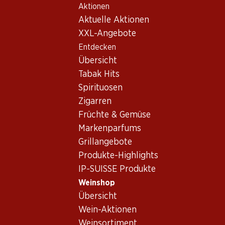
Aktionen
Table Of Content
Home
Weinshop
Wein/Champagner
Weisswein
Zum Hauptinhalt springen
Zum Inhaltsverzeichnis springen
Zum Hauptmenü springen
Aktuelle Aktionen
Chile
Weisswein Chile
XXL-Angebote
Entdecken
Chile
Weisswein
Übersicht
Tabak Hits
Spirituosen
Zigarren
58.80
Früchte & Gemüse
Flasche: 9.80
Luis Felipe Edwards
Markenparfums
Terraced Viognier Reserva
Grillangebote
2025
(10)
Produkte-Highlights
IP-SUISSE Produkte
Weinshop
Übersicht
Wein-Aktionen
Weinsortiment
1 Produkten