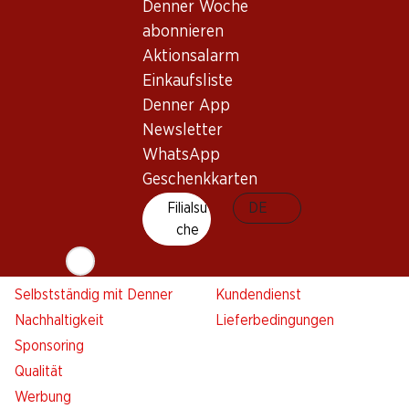
Denner Woche
Denner Woche abonnieren
Neue Standorte
abonnieren
Aktionsalarm
Aktionsalarm
Einkaufsliste
Einkaufsliste
Denner App
Denner App
Newsletter
Newsletter
WhatsApp
WhatsApp
Geschenkkarten
Geschenkkarten
Filialsu
DE
Über uns
Kontakt & Hilfe
che
Übersicht
FAQ
Jobs
Kontaktformular
Selbstständig mit Denner
Kundendienst
Nachhaltigkeit
Lieferbedingungen
Sponsoring
Qualität
Werbung