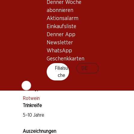
Denner Woche
abonnieren
Aktionsalarm
Wissenswertes
Einkaufsliste
Denner App
Newsletter
Rebsorte
WhatsApp
Cabernet Sauvignon
Geschenkkarten
Merlot
Filialsu
DE
Cabernet Franc
che
Petit Verdot
Weintyp
Rotwein
Trinkreife
5–10 Jahre
Auszeichnungen