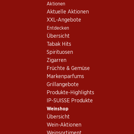
Aktionen
Table Of Content
Home
Weinshop
Wein/Champagner
Rotwein
Zum Hauptinhalt springen
Zum Inhaltsverzeichnis springen
Zum Hauptmenü springen
Aktuelle Aktionen
Frankreich
Bordeaux
Château Sénéjac Haut-Médoc AOC
XXL-Angebote
Entdecken
Exklusiv online!
Übersicht
Tabak Hits
Spirituosen
Zigarren
Früchte & Gemüse
Markenparfums
Grillangebote
Produkte-Highlights
IP-SUISSE Produkte
Weinshop
Übersicht
Vorderseite
Rückseite
Wein-Aktionen
Weinsortiment