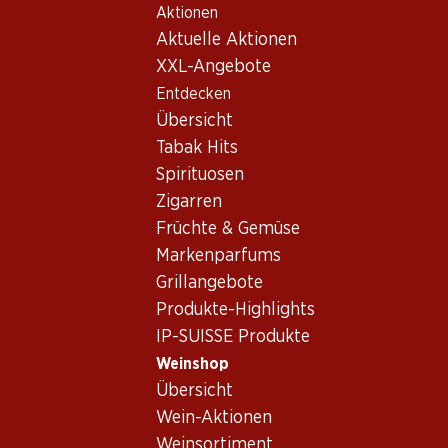
Aktionen
Table Of Content
Home
Weinshop
Wein/Champagner
Rotwein
Zum Hauptinhalt springen
Zum Inhaltsverzeichnis springen
Zum Hauptmenü springen
Aktuelle Aktionen
Frankreich
Bordeaux
Château Marquis d'Alesme Margaux AOC
XXL-Angebote
Entdecken
Exklusiv online!
Übersicht
Tabak Hits
Spirituosen
Zigarren
Früchte & Gemüse
Markenparfums
Grillangebote
Produkte-Highlights
IP-SUISSE Produkte
Weinshop
Übersicht
Vorderseite
Rückseite
Verpackung
Wein-Aktionen
Weinsortiment