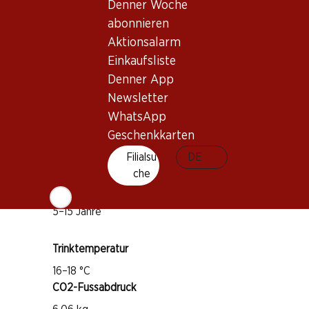
Wissenswertes
Denner Woche
abonnieren
Aktionsalarm
Rebsorte
Einkaufsliste
Cabernet Sauvignon
Denner App
Merlot
Newsletter
Petit Verdot
WhatsApp
Cabernet Franc
Geschenkkarten
Weintyp
Filialsu
DE
Rotwein
che
Trinkreife
5–15 Jahre
Trinktemperatur
16–18 °C
CO2-Fussabdruck