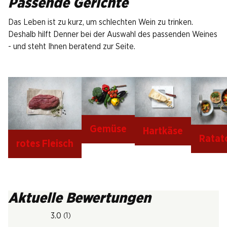
Passende Gerichte
Das Leben ist zu kurz, um schlechten Wein zu trinken.
Deshalb hilft Denner bei der Auswahl des passenden Weines
- und steht Ihnen beratend zur Seite.
Gemüse
Hartkäse
Ratato
rotes Fleisch
Aktuelle Bewertungen
3.0
(1)