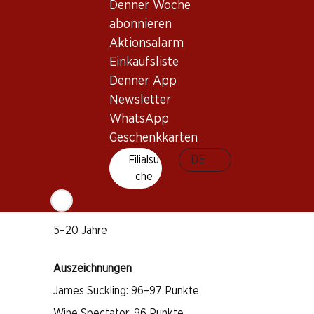
Denner Woche
abonnieren
Wissenswertes
Aktionsalarm
Einkaufsliste
Denner App
Rebsorte
Newsletter
Cabernet Sauvignon
WhatsApp
Merlot
Geschenkkarten
Petit Verdot
Filialsu
DE
Weintyp
che
Rotwein
Trinkreife
5–20 Jahre
Auszeichnungen
James Suckling: 96–97 Punkte
Wine Spectator: 96 Punkte