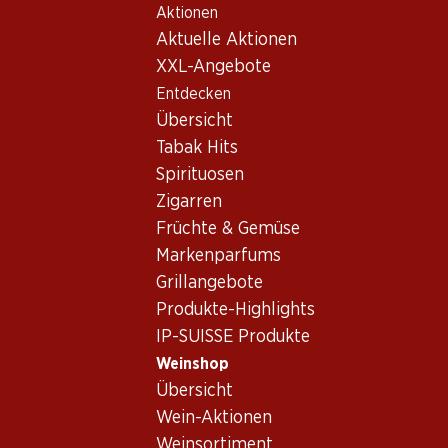
Aktionen
Table Of Content
Home
Weinshop
Wein/Champagner
Rotwein
Zum Hauptinhalt springen
Zum Inhaltsverzeichnis springen
Zum Hauptmenü springen
Aktuelle Aktionen
Frankreich
Bordeaux
Château Malescot St. Exupéry Margaux AOC
XXL-Angebote
Entdecken
Exklusiv online!
Übersicht
Tabak Hits
Spirituosen
Zigarren
Früchte & Gemüse
Markenparfums
Grillangebote
Produkte-Highlights
IP-SUISSE Produkte
Weinshop
Übersicht
Vorderseite
Rückseite
Wein-Aktionen
Weinsortiment