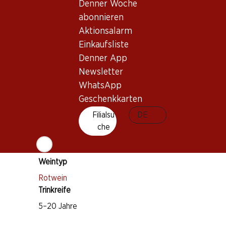
Denner Woche
abonnieren
Aktionsalarm
Einkaufsliste
Wissenswertes
Denner App
Newsletter
Rebsorte
WhatsApp
Geschenkkarten
Cabernet Sauvignon
Filialsu
DE
Merlot
che
Petit Verdot
Cabernet Franc
Weintyp
Rotwein
Trinkreife
5–20 Jahre