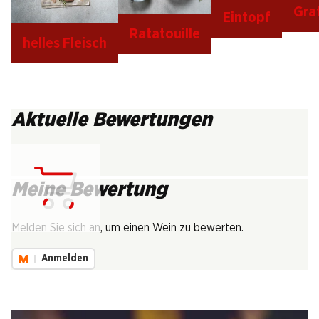
Gra
Eintopf
Ratatouille
helles Fleisch
Aktuelle Bewertungen
Meine Bewertung
Lädt...
Melden Sie sich an, um einen Wein zu bewerten.
Anmelden