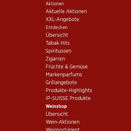
Aktionen
Table Of Content
Home
Weinshop
Wein/Champagner
Rotwein
Zum Hauptinhalt springen
Zum Inhaltsverzeichnis springen
Zum Hauptmenü springen
Aktuelle Aktionen
Frankreich
Bordeaux
Château Malartic Lagravière Pessac-Léognan AOC
XXL-Angebote
Entdecken
Exklusiv online!
Übersicht
Tabak Hits
Spirituosen
Zigarren
Früchte & Gemüse
Markenparfums
Grillangebote
Produkte-Highlights
IP-SUISSE Produkte
Weinshop
Übersicht
Vorderseite
Rückseite
Wein-Aktionen
Weinsortiment