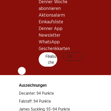
Denner Woche
abonnieren
Wissenswertes
Aktionsalarm
Einkaufsliste
Rebsorte
Denner App
Newsletter
Merlot
WhatsApp
Cabernet Franc
Geschenkkarten
Weintyp
Filialsu
DE
Rotwein
che
Trinkreife
3–10 Jahre
Auszeichnungen
Decanter: 94 Punkte
Falstaff: 94 Punkte
James Suckling: 93–94 Punkte