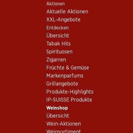
Aktionen
Table Of Content
Home
Weinshop
Wein/Champagner
Rotwein
Zum Hauptinhalt springen
Zum Inhaltsverzeichnis springen
Zum Hauptmenü springen
Aktuelle Aktionen
Frankreich
Bordeaux
Château d’Aiguilhe Castillon Côtes de Bordeaux AOC
XXL-Angebote
Entdecken
Exklusiv online!
Übersicht
Tabak Hits
Spirituosen
Zigarren
Früchte & Gemüse
Markenparfums
Grillangebote
Produkte-Highlights
IP-SUISSE Produkte
Weinshop
Übersicht
4.5
(6)
Wein-Aktionen
Château d’Aiguilhe Castillon
Weinsortiment